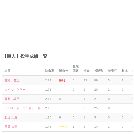
【巨人】投手成績一覧
投球
名前
防御率
勝負セ
回数
打者
投球数
被安打
被本
菅野 智之
2.21
勝利
6
23
89
5
1
カイル・ケラー
1.78
0
5
20
2
0
高梨 雄平
2.11
H
0
1
2
0
0
アルベルト・バルドナード
2.48
0
5
25
0
0
船迫 大雅
1.85
H
0
1
5
0
0
翁田 大勢
1.45
セーブ
1
4
14
1
0