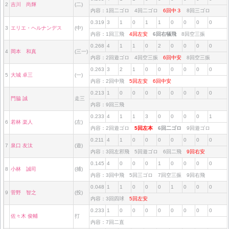
2
吉川 尚輝
(二)
内容：1回二ゴロ 4回二ゴロ
6回中３
8回三ゴロ
0.319
3
1
0
1
1
0
0
0
0
3
エリエ・ヘルナンデス
(中)
内容：1回三飛
4回左安
6回右犠飛
8回空三振
0.268
4
1
1
0
2
0
0
0
0
4
岡本 和真
(三一)
内容：2回遊ゴロ 4回空三振
6回中安
8回空三振
0.263
3
2
1
0
0
0
0
0
0
5
大城 卓三
(一)
内容：2回中飛
5回左安
6回中安
0.213
1
0
0
0
0
0
0
0
0
門脇 誠
走三
内容：9回三飛
0.233
4
1
1
3
0
0
0
0
1
6
若林 楽人
(左)
内容：2回遊ゴロ
5回左本
6回二ゴロ
9回遊ゴロ
0.211
4
1
0
0
0
0
0
0
0
7
泉口 友汰
(遊)
内容：3回左邪飛 5回遊ゴロ 6回二飛
9回右安
0.145
4
0
0
0
1
0
0
0
0
8
小林 誠司
(捕)
内容：3回中飛 5回三ゴロ 7回空三振 9回右飛
0.048
1
1
0
0
0
1
0
0
0
9
菅野 智之
(投)
内容：3回四球
5回左安
0.233
1
0
0
0
0
0
0
0
0
佐々木 俊輔
打
内容：7回二直