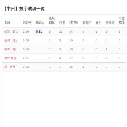
【中日】投手成績一覧
投球
与四
名前
防御率
勝負セ
回数
打者
投球数
被安打
被本
奪三振
死球
松葉 貴大
2.60
敗戦
5
20
84
5
1
1
1
藤嶋 健人
2.08
1
5
19
2
0
0
0
岩嵜 翔
3.60
1
3
10
0
0
1
0
勝野 昌慶
4.11
1
3
17
0
0
2
0
福 敬登
0.00
1
4
16
1
0
0
0