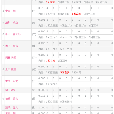
内容：
1回左安
3回空三振 6回左飛 8回四球 9回見三振
0.216
4
1
1
1
1
0
0
0
1
0
4
中田 翔
(一)
内容：1回中飛 4回遊ゴロ
6回左本
8回空三振
0.301
3
0
0
0
1
1
0
0
0
0
5
細川 成也
(右)
内容：2回見三振 4回遊ゴロ 6回三ゴロ 8回四球
0.290
4
0
0
0
2
0
0
0
0
0
6
板山 祐太郎
(二)
内容：2回三ゴロ 4回一ゴロ 7回空三振 8回空三振
0.190
2
0
0
0
0
0
0
0
0
0
7
木下 拓哉
(捕)
内容：2回三ゴロ 5回三ゴロ
0.189
1
1
0
0
0
1
0
0
0
0
岡林 勇希
打中
内容：
7回右安
8回四球
0.100
3
1
0
0
1
0
0
0
0
0
8
土田 龍空
(遊)
内容：3回空三振
5回右安
7回中飛
0.000
1
0
0
0
0
0
0
0
0
0
中島 宏之
打
内容：8回遊ゴロ
福 敬登
投
0.000
0
0
0
0
0
0
0
0
0
0
0.211
1
0
0
0
1
0
1
0
0
0
9
松葉 貴大
(投)
内容：3回空三振 5回投犠打
藤嶋 健人
投
1.000
0
0
0
0
0
0
0
0
0
0
岩嵜 翔
投
0.000
0
0
0
0
0
0
0
0
0
0