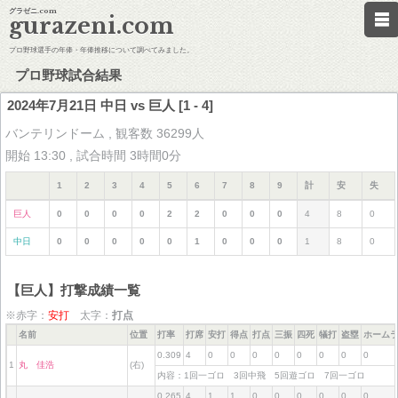
グラゼニ.com
gurazeni.com
プロ野球選手の年俸・年俸推移について調べてみました。
プロ野球試合結果
2024年7月21日 中日 vs 巨人 [1 - 4]
バンテリンドーム , 観客数 36299人
開始 13:30 , 試合時間 3時間0分
1
2
3
4
5
6
7
8
9
計
安
失
巨人
0
0
0
0
2
2
0
0
0
4
8
0
中日
0
0
0
0
0
1
0
0
0
1
8
0
【巨人】打撃成績一覧
※赤字：
安打
太字：
打点
名前
位置
打率
打席
安打
得点
打点
三振
四死
犠打
盗塁
ホーム
0.309
4
0
0
0
0
0
0
0
0
1
丸 佳浩
(右)
内容：1回一ゴロ 3回中飛 5回遊ゴロ 7回一ゴロ
0.265
4
1
1
0
0
0
0
0
0