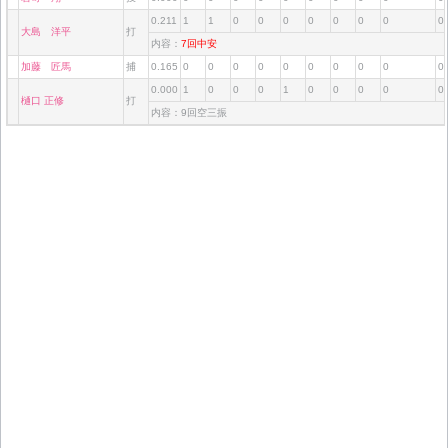
0.211
1
1
0
0
0
0
0
0
0
0
大島 洋平
打
内容：
7回中安
加藤 匠馬
捕
0.165
0
0
0
0
0
0
0
0
0
0
0.000
1
0
0
0
1
0
0
0
0
0
樋口 正修
打
内容：9回空三振