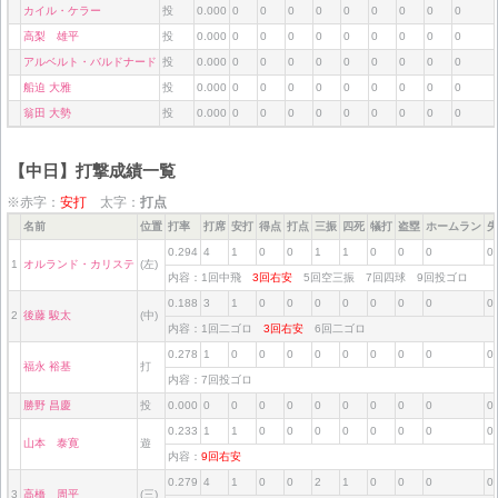
カイル・ケラー
投
0.000
0
0
0
0
0
0
0
0
0
高梨 雄平
投
0.000
0
0
0
0
0
0
0
0
0
アルベルト・バルドナード
投
0.000
0
0
0
0
0
0
0
0
0
船迫 大雅
投
0.000
0
0
0
0
0
0
0
0
0
翁田 大勢
投
0.000
0
0
0
0
0
0
0
0
0
【中日】打撃成績一覧
※赤字：
安打
太字：
打点
名前
位置
打率
打席
安打
得点
打点
三振
四死
犠打
盗塁
ホームラン
失
0.294
4
1
0
0
1
1
0
0
0
0
1
オルランド・カリステ
(左)
内容：1回中飛
3回右安
5回空三振 7回四球 9回投ゴロ
0.188
3
1
0
0
0
0
0
0
0
0
2
後藤 駿太
(中)
内容：1回二ゴロ
3回右安
6回二ゴロ
0.278
1
0
0
0
0
0
0
0
0
0
福永 裕基
打
内容：7回投ゴロ
勝野 昌慶
投
0.000
0
0
0
0
0
0
0
0
0
0
0.233
1
1
0
0
0
0
0
0
0
0
山本 泰寛
遊
内容：
9回右安
0.279
4
1
0
0
2
1
0
0
0
0
3
高橋 周平
(三)