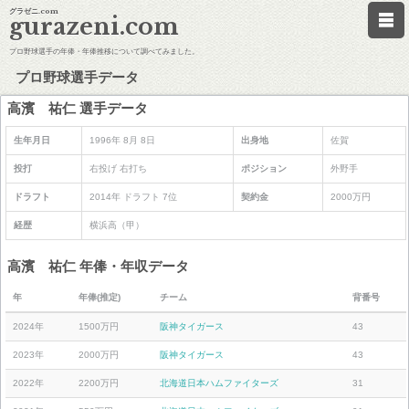
グラゼニ.com
gurazeni.com
プロ野球選手の年俸・年俸推移について調べてみました。
プロ野球選手データ
高濱 祐仁 選手データ
生年月日
1996年 8月 8日
出身地
佐賀
投打
右投げ 右打ち
ポジション
外野手
ドラフト
2014年 ドラフト 7位
契約金
2000万円
経歴
横浜高（甲）
高濱 祐仁 年俸・年収データ
年
年俸(推定)
チーム
背番号
2024年
1500万円
阪神タイガース
43
2023年
2000万円
阪神タイガース
43
2022年
2200万円
北海道日本ハムファイターズ
31