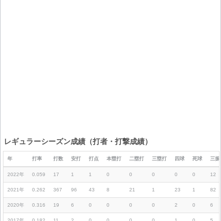
レギュラーシーズン成績（打者・打撃成績）
年
打率
打数
安打
打点
本塁打
二塁打
三塁打
四球
死球
三振
2022年
0.059
17
1
1
0
0
0
0
0
12
2021年
0.262
367
96
43
8
21
1
23
1
82
2020年
0.316
19
6
0
0
0
0
2
0
6
2017年
0.182
11
2
0
0
0
0
1
0
5