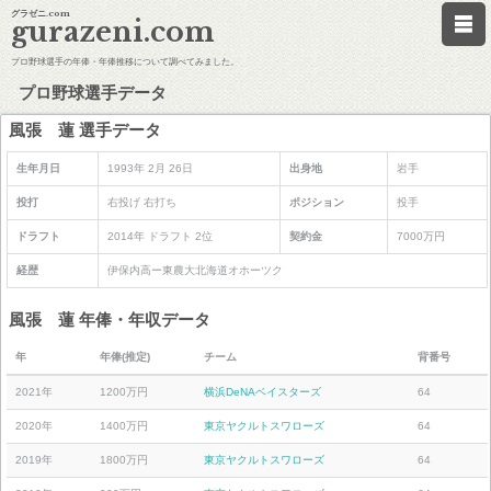
グラゼニ.com
gurazeni.com
プロ野球選手の年俸・年俸推移について調べてみました。
プロ野球選手データ
風張 蓮 選手データ
生年月日
1993年 2月 26日
出身地
岩手
投打
右投げ 右打ち
ポジション
投手
ドラフト
2014年 ドラフト 2位
契約金
7000万円
経歴
伊保内高ー東農大北海道オホーツク
風張 蓮 年俸・年収データ
年
年俸(推定)
チーム
背番号
2021年
1200万円
横浜DeNAベイスターズ
64
2020年
1400万円
東京ヤクルトスワローズ
64
2019年
1800万円
東京ヤクルトスワローズ
64