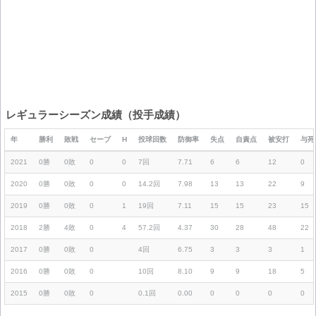
レギュラーシーズン成績（投手成績）
年
勝利
敗戦
セーブ
H
投球回数
防御率
失点
自責点
被安打
与死
2021
0勝
0敗
0
0
7回
7.71
6
6
12
0
2020
0勝
0敗
0
0
14.2回
7.98
13
13
22
9
2019
0勝
0敗
0
1
19回
7.11
15
15
23
15
2018
2勝
4敗
0
4
57.2回
4.37
30
28
48
22
2017
0勝
0敗
0
4回
6.75
3
3
3
1
2016
0勝
0敗
0
10回
8.10
9
9
18
5
2015
0勝
0敗
0
0.1回
0.00
0
0
0
0