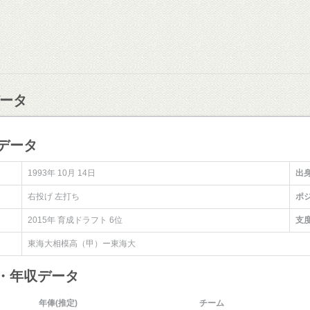
ータ
データ
1993年 10月 14日
出
右投げ 左打ち
ポ
2015年 育成ドラフト 6位
支
東海大相模高（甲）ー東海大
俸・年収データ
年俸(推定)
チーム