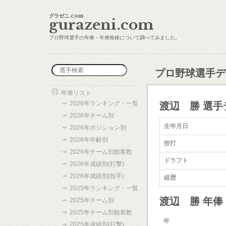
グラゼニ.com
gurazeni.com
プロ野球選手の年俸・年俸推移について調べてみました。
プロ野球選手デ
年俸リスト
2026年ランキング・一覧
渡辺 勝 選手
2026年チーム別
生年月日
2026年ポジション別
2026年年齢別
投打
2026年チーム別観客数
ドラフト
2026年成績別(打撃)
2026年成績別(投手)
経歴
2025年ランキング・一覧
渡辺 勝 年
2025年チーム別
2025年チーム別観客数
年
2025年成績別(打撃)