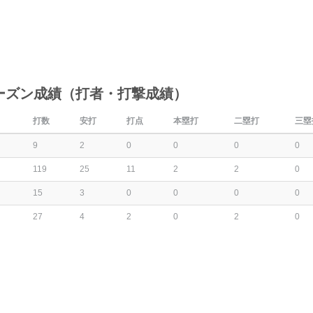
ーズン成績（打者・打撃成績）
打数
安打
打点
本塁打
二塁打
三塁
9
2
0
0
0
0
119
25
11
2
2
0
15
3
0
0
0
0
27
4
2
0
2
0