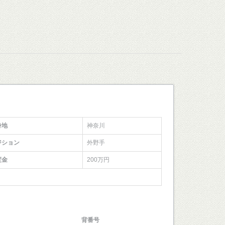
身地
神奈川
ジション
外野手
度金
200万円
背番号