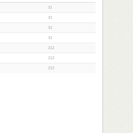
31
31
31
31
212
212
212