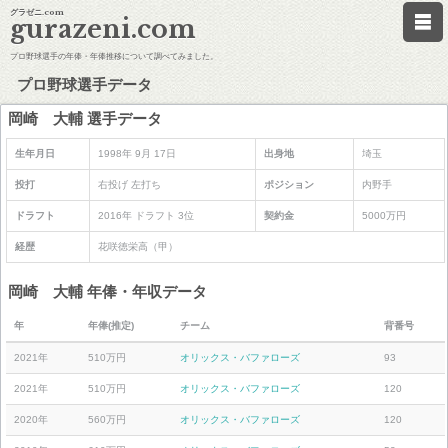
グラゼニ.com
gurazeni.com
プロ野球選手の年俸・年俸推移について調べてみました。
プロ野球選手データ
岡崎 大輔 選手データ
生年月日
1998年 9月 17日
出身地
埼玉
投打
右投げ 左打ち
ポジション
内野手
ドラフト
2016年 ドラフト 3位
契約金
5000万円
経歴
花咲徳栄高（甲）
岡崎 大輔 年俸・年収データ
年
年俸(推定)
チーム
背番号
2021年
510万円
オリックス・バファローズ
93
2021年
510万円
オリックス・バファローズ
120
2020年
560万円
オリックス・バファローズ
120