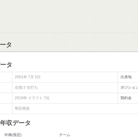
ータ
データ
2001年 7月 5日
出身地
右投げ 右打ち
ポジショ
2019年 ドラフト 7位
契約金
明石商高
・年収データ
年俸(推定)
チーム