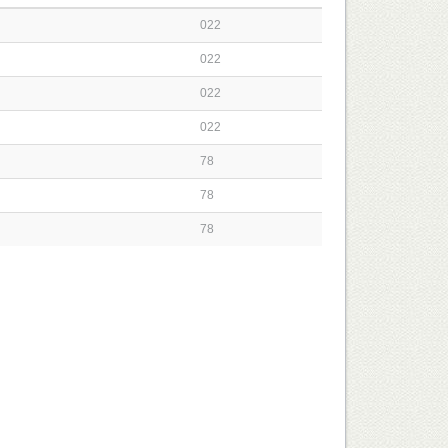
022
022
022
022
78
78
78