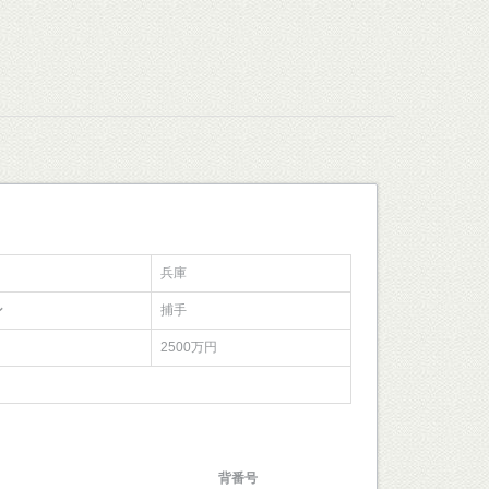
兵庫
ン
捕手
2500万円
背番号