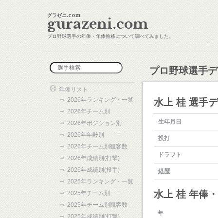
グラゼニ.com
gurazeni.com
プロ野球選手の年俸・年俸推移について調べてみました。
プロ野球選手デ
年俸リスト
2026年ランキング・一覧
水上 桂 選手
2026年チーム別
生年月日
2026年ポジション別
2026年年齢別
投打
2026年チーム別観客数
ドラフト
2026年成績別(打撃)
2026年成績別(投手)
経歴
2025年ランキング・一覧
水上 桂 年俸
2025年チーム別
2025年チーム別観客数
年
2025年成績別(打撃)