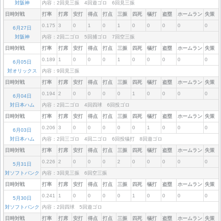
対阪神
内容：2回見三振 4回遊ゴロ 6回見三振
日時対戦
打率
打席
安打
得点
打点
三振
四死
犠打
盗塁
ホームラン
失策
0.175
3
0
1
0
1
0
0
0
0
0
6月27日
対阪神
内容：2回二ゴロ 5回捕ゴロ 7回空三振
日時対戦
打率
打席
安打
得点
打点
三振
四死
犠打
盗塁
ホームラン
失策
0.189
1
0
0
0
1
0
0
0
0
0
6月05日
対オリックス
内容：9回見三振
日時対戦
打率
打席
安打
得点
打点
三振
四死
犠打
盗塁
ホームラン
失策
0.194
2
0
0
0
0
1
0
0
0
0
6月04日
対日本ハム
内容：2回二ゴロ 4回四球 6回投ゴロ
日時対戦
打率
打席
安打
得点
打点
三振
四死
犠打
盗塁
ホームラン
失策
0.206
3
0
0
0
0
0
1
0
0
0
6月03日
対日本ハム
内容：2回三ゴロ 4回二ゴロ 6回投犠打 8回遊ゴロ
日時対戦
打率
打席
安打
得点
打点
三振
四死
犠打
盗塁
ホームラン
失策
0.226
2
0
0
0
2
0
0
0
0
0
5月31日
対ソフトバンク
内容：3回見三振 6回空三振
日時対戦
打率
打席
安打
得点
打点
三振
四死
犠打
盗塁
ホームラン
失策
0.241
1
0
0
0
0
1
0
0
0
0
5月30日
対ソフトバンク
内容：2回四球 5回遊ゴロ
日時対戦
打率
打席
安打
得点
打点
三振
四死
犠打
盗塁
ホームラン
失策