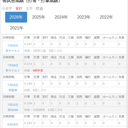
各試合成績（打者・打撃成績）
※赤字：
安打
太字：
打点
2026年
2025年
2024年
2023年
2022年
2021年
日時対戦
打率
打席
安打
得点
打点
三振
四死
犠打
盗塁
ホームラン
失策
0.167
2
0
0
0
1
0
0
0
0
0
7月09日
対ヤクルト
内容：3回空三振 5回二ゴロ
日時対戦
打率
打席
安打
得点
打点
三振
四死
犠打
盗塁
ホームラン
失策
0.174
1
1
0
0
0
0
0
0
0
0
7月08日
対ヤクルト
内容：
9回中安
日時対戦
打率
打席
安打
得点
打点
三振
四死
犠打
盗塁
ホームラン
失策
0.156
1
0
0
0
0
0
0
0
0
1
7月03日
対阪神
内容：8回二ゴロ
日時対戦
打率
打席
安打
得点
打点
三振
四死
犠打
盗塁
ホームラン
失策
0.159
1
0
1
0
0
1
0
1
0
0
7月02日
対DeNA
内容：10回四球 12回二ゴロ
日時対戦
打率
打席
安打
得点
打点
三振
四死
犠打
盗塁
ホームラン
失策
0.163
3
0
0
0
2
0
0
0
0
0
6月28日