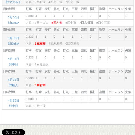
対ヤクルト
内容：2回右飛 4回空三振 7回空三振
日時対戦
打率
打席
安打
得点
打点
三振
四死
犠打
盗塁
ホームラン
失策
0.300
4
1
1
1
1
0
0
0
0
1
5月06日
対DeNA
内容：3回一ゴロ
5回左安
5回中飛
7回右犠飛
9回空三振
日時対戦
打率
打席
安打
得点
打点
三振
四死
犠打
盗塁
ホームラン
失策
0.333
3
1
0
1
1
0
0
1
0
0
5月05日
対DeNA
内容：
2回左安
4回左邪飛 6回空三振
日時対戦
打率
打席
安打
得点
打点
三振
四死
犠打
盗塁
ホームラン
失策
0.333
1
0
1
0
1
0
0
0
0
0
5月01日
対中日
内容：8回見三振
日時対戦
打率
打席
安打
得点
打点
三振
四死
犠打
盗塁
ホームラン
失策
0.500
1
1
1
3
0
0
0
0
1
0
4月28日
対巨人
内容：
9回右本
日時対戦
打率
打席
安打
得点
打点
三振
四死
犠打
盗塁
ホームラン
失策
0.000
1
0
0
0
0
0
0
0
0
0
4月15日
対中日
内容：8回中飛