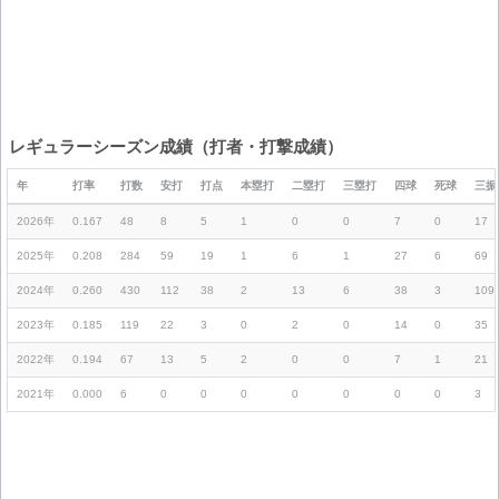
レギュラーシーズン成績（打者・打撃成績）
年
打率
打数
安打
打点
本塁打
二塁打
三塁打
四球
死球
三振
2026年
0.167
48
8
5
1
0
0
7
0
17
2025年
0.208
284
59
19
1
6
1
27
6
69
2024年
0.260
430
112
38
2
13
6
38
3
109
2023年
0.185
119
22
3
0
2
0
14
0
35
2022年
0.194
67
13
5
2
0
0
7
1
21
2021年
0.000
6
0
0
0
0
0
0
0
3