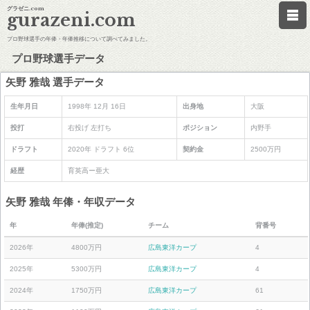
グラゼニ.com
gurazeni.com
プロ野球選手の年俸・年俸推移について調べてみました。
プロ野球選手データ
矢野 雅哉 選手データ
生年月日
1998年 12月 16日
出身地
大阪
投打
右投げ 左打ち
ポジション
内野手
ドラフト
2020年 ドラフト 6位
契約金
2500万円
経歴
育英高ー亜大
矢野 雅哉 年俸・年収データ
年
年俸(推定)
チーム
背番号
2026年
4800万円
広島東洋カープ
4
2025年
5300万円
広島東洋カープ
4
2024年
1750万円
広島東洋カープ
61