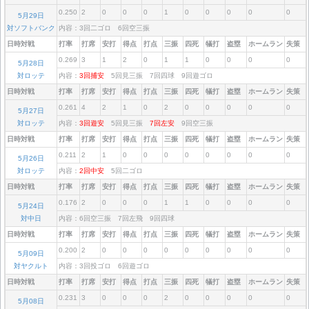
0.250
2
0
0
0
1
0
0
0
0
0
5月29日
対ソフトバンク
内容：3回二ゴロ 6回空三振
日時対戦
打率
打席
安打
得点
打点
三振
四死
犠打
盗塁
ホームラン
失策
0.269
3
1
2
0
1
1
0
0
0
0
5月28日
対ロッテ
内容：
3回捕安
5回見三振 7回四球 9回遊ゴロ
日時対戦
打率
打席
安打
得点
打点
三振
四死
犠打
盗塁
ホームラン
失策
0.261
4
2
1
0
2
0
0
0
0
0
5月27日
対ロッテ
内容：
3回遊安
5回見三振
7回左安
9回空三振
日時対戦
打率
打席
安打
得点
打点
三振
四死
犠打
盗塁
ホームラン
失策
0.211
2
1
0
0
0
0
0
0
0
0
5月26日
対ロッテ
内容：
2回中安
5回二ゴロ
日時対戦
打率
打席
安打
得点
打点
三振
四死
犠打
盗塁
ホームラン
失策
0.176
2
0
0
0
1
1
0
0
0
0
5月24日
対中日
内容：6回空三振 7回左飛 9回四球
日時対戦
打率
打席
安打
得点
打点
三振
四死
犠打
盗塁
ホームラン
失策
0.200
2
0
0
0
0
0
0
0
0
0
5月09日
対ヤクルト
内容：3回投ゴロ 6回遊ゴロ
日時対戦
打率
打席
安打
得点
打点
三振
四死
犠打
盗塁
ホームラン
失策
0.231
3
0
0
0
2
0
0
0
0
0
5月08日