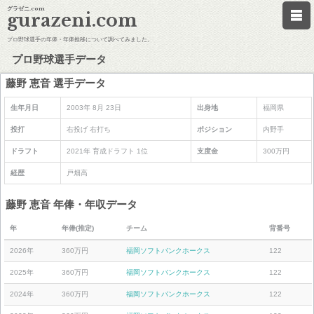
グラゼニ.com
gurazeni.com
プロ野球選手の年俸・年俸推移について調べてみました。
プロ野球選手データ
藤野 恵音 選手データ
生年月日
2003年 8月 23日
出身地
福岡県
投打
右投げ 右打ち
ポジション
内野手
ドラフト
2021年 育成ドラフト 1位
支度金
300万円
経歴
戸畑高
藤野 恵音 年俸・年収データ
年
年俸(推定)
チーム
背番号
2026年
360万円
福岡ソフトバンクホークス
122
2025年
360万円
福岡ソフトバンクホークス
122
2024年
360万円
福岡ソフトバンクホークス
122