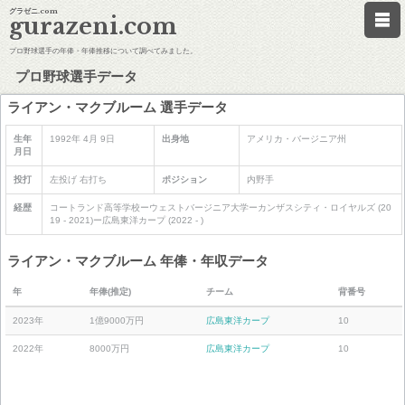
グラゼニ.com
gurazeni.com
プロ野球選手の年俸・年俸推移について調べてみました。
プロ野球選手データ
ライアン・マクブルーム 選手データ
生年
1992年 4月 9日
出身地
アメリカ・バージニア州
月日
投打
左投げ 右打ち
ポジション
内野手
経歴
コートランド高等学校ーウェストバージニア大学ーカンザスシティ・ロイヤルズ (20
19 - 2021)ー広島東洋カープ (2022 - )
ライアン・マクブルーム 年俸・年収データ
年
年俸(推定)
チーム
背番号
2023年
1億9000万円
広島東洋カープ
10
2022年
8000万円
広島東洋カープ
10