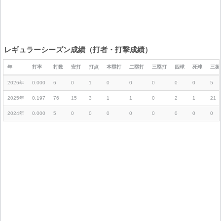
レギュラーシーズン成績（打者・打撃成績）
年
打率
打数
安打
打点
本塁打
二塁打
三塁打
四球
死球
三振
2026年
0.000
6
0
1
0
0
0
0
0
5
2025年
0.197
76
15
3
1
1
0
2
1
21
2024年
0.000
5
0
0
0
0
0
0
0
0