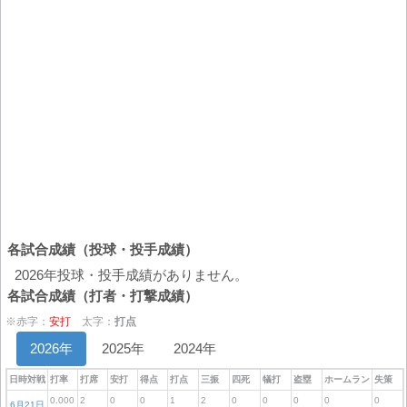
各試合成績（投球・投手成績）
2026年投球・投手成績がありません。
各試合成績（打者・打撃成績）
※赤字：
安打
太字：
打点
2026年
2025年
2024年
日時対戦
打率
打席
安打
得点
打点
三振
四死
犠打
盗塁
ホームラン
失策
0.000
2
0
0
1
2
0
0
0
0
0
6月21日