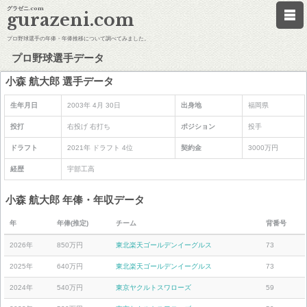
グラゼニ.com
gurazeni.com
プロ野球選手の年俸・年俸推移について調べてみました。
プロ野球選手データ
小森 航大郎 選手データ
生年月日
2003年 4月 30日
出身地
福岡県
投打
右投げ 右打ち
ポジション
投手
ドラフト
2021年 ドラフト 4位
契約金
3000万円
経歴
宇部工高
小森 航大郎 年俸・年収データ
年
年俸(推定)
チーム
背番号
2026年
850万円
東北楽天ゴールデンイーグルス
73
2025年
640万円
東北楽天ゴールデンイーグルス
73
2024年
540万円
東京ヤクルトスワローズ
59