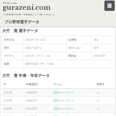
グラゼニ.com
gurazeni.com
プロ野球選手の年俸・年俸推移について調べてみました。
プロ野球選手データ
大竹 寛 選手データ
生年月日
1983年 5月 21日
出身地
埼玉
投打
右投げ 右打ち
ポジション
投手
ドラフト
2001年 ドラフト 1位
契約金
8000万円
経歴
浦和学院高（甲）ー広島
大竹 寛 年俸・年収データ
年
年俸(推定)
チーム
背番号
2021年
4500万円
読売ジャイアンツ
17
2020年
5000万円
読売ジャイアンツ
17
2019年
2625万円
読売ジャイアンツ
17