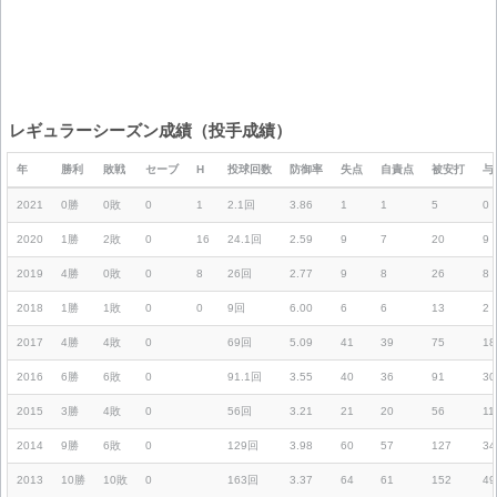
レギュラーシーズン成績（投手成績）
年
勝利
敗戦
セーブ
H
投球回数
防御率
失点
自責点
被安打
与
2021
0勝
0敗
0
1
2.1回
3.86
1
1
5
0
2020
1勝
2敗
0
16
24.1回
2.59
9
7
20
9
2019
4勝
0敗
0
8
26回
2.77
9
8
26
8
2018
1勝
1敗
0
0
9回
6.00
6
6
13
2
2017
4勝
4敗
0
69回
5.09
41
39
75
18
2016
6勝
6敗
0
91.1回
3.55
40
36
91
30
2015
3勝
4敗
0
56回
3.21
21
20
56
11
2014
9勝
6敗
0
129回
3.98
60
57
127
34
2013
10勝
10敗
0
163回
3.37
64
61
152
49