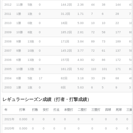
2012
11勝
5敗
0
144.2回
2.36
44
38
144
43
2011
1勝
1敗
0
31.2回
1.71
7
6
28
7
2010
1勝
0敗
0
18回
5.00
10
10
22
10
2009
10勝
8敗
0
185.2回
2.81
72
58
177
60
2008
9勝
13敗
0
171回
3.84
89
73
189
67
2007
9勝
10敗
0
145.2回
3.77
72
61
137
59
2006
6勝
13敗
0
157回
4.93
92
86
172
54
2005
10勝
12敗
0
161.2回
5.62
110
101
171
87
2004
6勝
5敗
17
82回
3.18
33
29
68
40
2003
1勝
1敗
0
8回
5.63
6
5
9
3
レギュラーシーズン成績（打者・打撃成績）
年
打率
打数
安打
打点
本塁打
二塁打
三塁打
四球
死球
三振
2021年
0.000
0
0
0
0
0
0
0
0
0
2020年
0.000
0
0
0
0
0
0
0
0
0