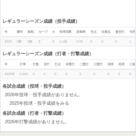
レギュラーシーズン成績（投手成績）
年
勝利
敗戦
セーブ
H
投球回数
防御率
失点
自責点
被安打
与死
2025
0勝
0敗
0
0
1.1回
0.00
0
0
0
1
レギュラーシーズン成績（打者・打撃成績）
年
打率
打数
安打
打点
本塁打
二塁打
三塁打
四球
死球
三振
2025年
0.000
0
0
0
0
0
0
0
0
0
各試合成績（投球・投手成績）
2026年投球・投手成績がありません。
2025年投球・投手成績をみる
各試合成績（打者・打撃成績）
2026年打撃成績がありません。