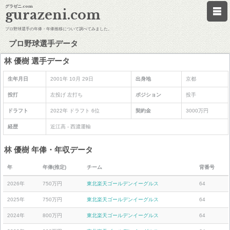
グラゼニ.com
gurazeni.com
プロ野球選手の年俸・年俸推移について調べてみました。
プロ野球選手データ
林 優樹 選手データ
生年月日
2001年 10月 29日
出身地
京都
投打
左投げ 左打ち
ポジション
投手
ドラフト
2022年 ドラフト 6位
契約金
3000万円
経歴
近江高 - 西濃運輸
林 優樹 年俸・年収データ
年
年俸(推定)
チーム
背番号
2026年
750万円
東北楽天ゴールデンイーグルス
64
2025年
750万円
東北楽天ゴールデンイーグルス
64
2024年
800万円
東北楽天ゴールデンイーグルス
64