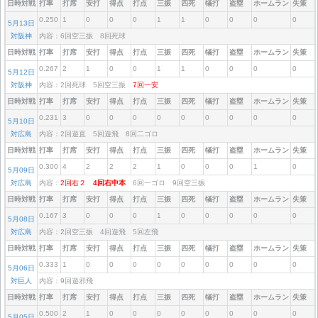
日時対戦
打率
打席
安打
得点
打点
三振
四死
犠打
盗塁
ホームラン
失策
0.250
1
0
0
0
1
1
0
0
0
0
5月13日
対阪神
内容：6回空三振 8回死球
日時対戦
打率
打席
安打
得点
打点
三振
四死
犠打
盗塁
ホームラン
失策
0.267
2
1
0
0
1
1
0
0
0
0
5月12日
対阪神
内容：2回死球 5回空三振
7回一安
日時対戦
打率
打席
安打
得点
打点
三振
四死
犠打
盗塁
ホームラン
失策
0.231
3
0
0
0
0
0
0
0
0
0
5月10日
対広島
内容：2回遊直 5回遊飛 8回二ゴロ
日時対戦
打率
打席
安打
得点
打点
三振
四死
犠打
盗塁
ホームラン
失策
0.300
4
2
2
2
1
0
0
0
1
0
5月09日
対広島
内容：
2回右２
4回右中本
6回一ゴロ 9回空三振
日時対戦
打率
打席
安打
得点
打点
三振
四死
犠打
盗塁
ホームラン
失策
0.167
3
0
0
0
1
0
0
0
0
0
5月08日
対広島
内容：2回空三振 4回遊飛 5回左飛
日時対戦
打率
打席
安打
得点
打点
三振
四死
犠打
盗塁
ホームラン
失策
0.333
1
0
0
0
0
0
0
0
0
0
5月06日
対巨人
内容：9回遊邪飛
日時対戦
打率
打席
安打
得点
打点
三振
四死
犠打
盗塁
ホームラン
失策
0.500
2
1
0
0
0
0
0
0
0
0
5月05日