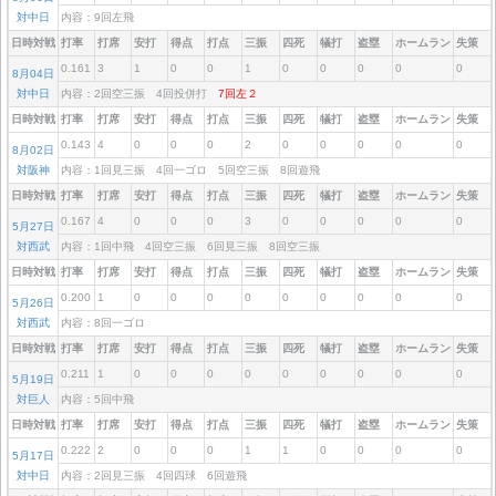
対中日
内容：9回左飛
日時対戦
打率
打席
安打
得点
打点
三振
四死
犠打
盗塁
ホームラン
失策
0.161
3
1
0
0
1
0
0
0
0
0
8月04日
対中日
内容：2回空三振 4回投併打
7回左２
日時対戦
打率
打席
安打
得点
打点
三振
四死
犠打
盗塁
ホームラン
失策
0.143
4
0
0
0
2
0
0
0
0
0
8月02日
対阪神
内容：1回見三振 4回一ゴロ 5回空三振 8回遊飛
日時対戦
打率
打席
安打
得点
打点
三振
四死
犠打
盗塁
ホームラン
失策
0.167
4
0
0
0
3
0
0
0
0
0
5月27日
対西武
内容：1回中飛 4回空三振 6回見三振 8回空三振
日時対戦
打率
打席
安打
得点
打点
三振
四死
犠打
盗塁
ホームラン
失策
0.200
1
0
0
0
0
0
0
0
0
0
5月26日
対西武
内容：8回一ゴロ
日時対戦
打率
打席
安打
得点
打点
三振
四死
犠打
盗塁
ホームラン
失策
0.211
1
0
0
0
0
0
0
0
0
0
5月19日
対巨人
内容：5回中飛
日時対戦
打率
打席
安打
得点
打点
三振
四死
犠打
盗塁
ホームラン
失策
0.222
2
0
0
0
1
1
0
0
0
0
5月17日
対中日
内容：2回見三振 4回四球 6回遊飛