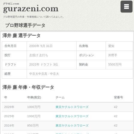
グラゼニ.com
gurazeni.com
プロ野球選手の年俸・年俸推移について調べてみました。
プロ野球選手データ
澤井 廉 選手データ
生年月日
2000年 5月 31日
出身地
愛知
投打
左投げ 左打ち
ポジション
外野手
ドラフト
2022年 ドラフト 3位
契約金
5500万円
経歴
中京大中京高 - 中京大
澤井 廉 年俸・年収データ
年
年俸(推定)
チーム
背番号
2026年
1000万円
東京ヤクルトスワローズ
42
2025年
1000万円
東京ヤクルトスワローズ
42
2024年
950万円
東京ヤクルトスワローズ
42