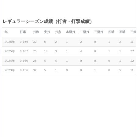
レギュラーシーズン成績（打者・打撃成績）
年
打率
打数
安打
打点
本塁打
二塁打
三塁打
四球
死球
三振
2026年
0.156
32
5
2
1
2
0
1
2
11
2025年
0.187
75
14
3
1
4
0
1
1
27
2024年
0.160
25
4
4
1
0
0
0
1
12
2023年
0.156
32
5
1
0
0
1
0
5
11