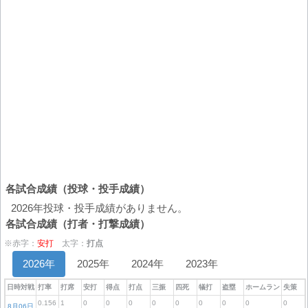
各試合成績（投球・投手成績）
2026年投球・投手成績がありません。
各試合成績（打者・打撃成績）
※赤字：
安打
太字：
打点
2026年
2025年
2024年
2023年
日時対戦
打率
打席
安打
得点
打点
三振
四死
犠打
盗塁
ホームラン
失策
0.156
1
0
0
0
0
0
0
0
0
0
8月06日