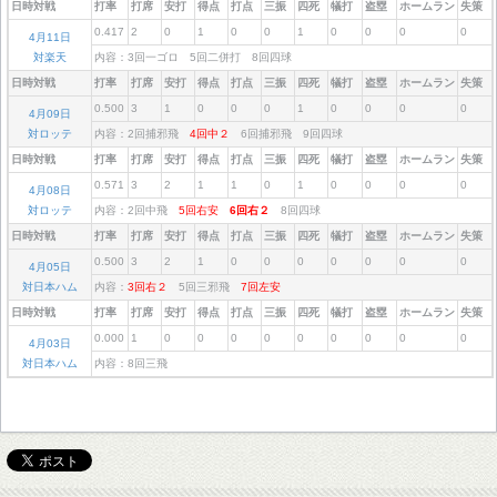
日時対戦
打率
打席
安打
得点
打点
三振
四死
犠打
盗塁
ホームラン
失策
0.417
2
0
1
0
0
1
0
0
0
0
4月11日
対楽天
内容：3回一ゴロ 5回二併打 8回四球
日時対戦
打率
打席
安打
得点
打点
三振
四死
犠打
盗塁
ホームラン
失策
0.500
3
1
0
0
0
1
0
0
0
0
4月09日
対ロッテ
内容：2回捕邪飛
4回中２
6回捕邪飛 9回四球
日時対戦
打率
打席
安打
得点
打点
三振
四死
犠打
盗塁
ホームラン
失策
0.571
3
2
1
1
0
1
0
0
0
0
4月08日
対ロッテ
内容：2回中飛
5回右安
6回右２
8回四球
日時対戦
打率
打席
安打
得点
打点
三振
四死
犠打
盗塁
ホームラン
失策
0.500
3
2
1
0
0
0
0
0
0
0
4月05日
対日本ハム
内容：
3回右２
5回三邪飛
7回左安
日時対戦
打率
打席
安打
得点
打点
三振
四死
犠打
盗塁
ホームラン
失策
0.000
1
0
0
0
0
0
0
0
0
0
4月03日
対日本ハム
内容：8回三飛