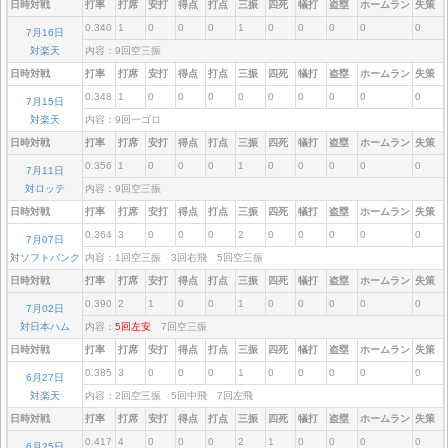
日時対戦
打率
打席
安打
得点
打点
三振
四死
犠打
盗塁
ホームラン
失策
0.340
1
0
0
0
1
0
0
0
0
0
7月16日
対楽天
内容：9回空三振
日時対戦
打率
打席
安打
得点
打点
三振
四死
犠打
盗塁
ホームラン
失策
0.348
1
0
0
0
0
0
0
0
0
0
7月15日
対楽天
内容：9回一ゴロ
日時対戦
打率
打席
安打
得点
打点
三振
四死
犠打
盗塁
ホームラン
失策
0.356
1
0
0
0
1
0
0
0
0
0
7月11日
対ロッテ
内容：9回空三振
日時対戦
打率
打席
安打
得点
打点
三振
四死
犠打
盗塁
ホームラン
失策
0.364
3
0
0
0
2
0
0
0
0
0
7月07日
対ソフトバンク
内容：1回空三振 3回右飛 5回空三振
日時対戦
打率
打席
安打
得点
打点
三振
四死
犠打
盗塁
ホームラン
失策
0.390
2
1
0
0
1
0
0
0
0
0
7月02日
対日本ハム
内容：
5回左安
7回空三振
日時対戦
打率
打席
安打
得点
打点
三振
四死
犠打
盗塁
ホームラン
失策
0.385
3
0
0
0
1
0
0
0
0
0
6月27日
対楽天
内容：2回空三振 5回中飛 7回左飛
日時対戦
打率
打席
安打
得点
打点
三振
四死
犠打
盗塁
ホームラン
失策
0.417
4
0
0
0
2
1
0
0
0
0
6月25日