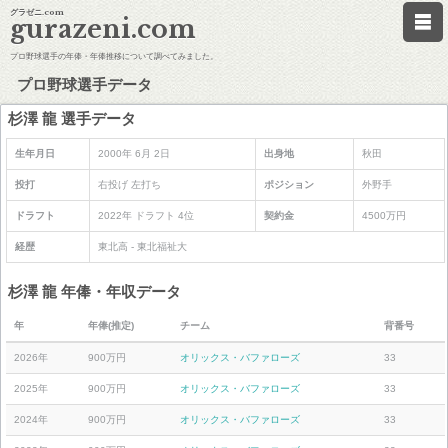
グラゼニ.com
gurazeni.com
プロ野球選手の年俸・年俸推移について調べてみました。
プロ野球選手データ
杉澤 龍 選手データ
生年月日
2000年 6月 2日
出身地
秋田
投打
右投げ 左打ち
ポジション
外野手
ドラフト
2022年 ドラフト 4位
契約金
4500万円
経歴
東北高 - 東北福祉大
杉澤 龍 年俸・年収データ
年
年俸(推定)
チーム
背番号
2026年
900万円
オリックス・バファローズ
33
2025年
900万円
オリックス・バファローズ
33
2024年
900万円
オリックス・バファローズ
33