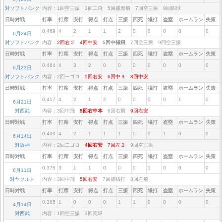
対ソフトバンク
内容：1回空三振 3回二飛 5回捕邪飛 7回空三振 9回四球
日時対戦
打率
打席
安打
得点
打点
三振
四死
犠打
盗塁
ホームラン
失策
0.469
4
2
1
1
2
0
0
0
0
0
6月24日
対ソフトバンク
内容：
2回右２
4回中安
5回中犠飛
7回空三振 9回空三振
日時対戦
打率
打席
安打
得点
打点
三振
四死
犠打
盗塁
ホームラン
失策
0.464
4
3
2
0
0
0
0
0
0
0
6月23日
対ソフトバンク
内容：2回一ゴロ
5回右安
6回中３
8回中安
日時対戦
打率
打席
安打
得点
打点
三振
四死
犠打
盗塁
ホームラン
失策
0.417
4
2
1
2
0
0
0
0
1
0
6月21日
対西武
内容：3回中飛
5回右中本
6回右飛
9回右安
日時対戦
打率
打席
安打
得点
打点
三振
四死
犠打
盗塁
ホームラン
失策
0.400
4
2
1
1
1
0
0
1
0
0
6月14日
対阪神
内容：2回二ゴロ
4回右安
7回左２
9回空三振
日時対戦
打率
打席
安打
得点
打点
三振
四死
犠打
盗塁
ホームラン
失策
0.375
3
1
1
0
0
0
1
0
0
0
6月11日
対ヤクルト
内容：3回中飛
5回右安
7回捕犠打 8回左飛
日時対戦
打率
打席
安打
得点
打点
三振
四死
犠打
盗塁
ホームラン
失策
0.385
1
0
0
0
1
1
0
0
0
0
4月14日
対西武
内容：1回空三振 3回死球