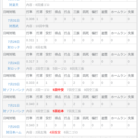
対楽天
内容：8回捕ゴロ
日時対戦
打率
打席
安打
得点
打点
三振
四死
犠打
盗塁
ホームラン
失策
0.306
1
0
0
0
0
0
0
0
0
0
7月31日
対西武
内容：10回中飛
日時対戦
打率
打席
安打
得点
打点
三振
四死
犠打
盗塁
ホームラン
失策
0.311
1
0
0
0
0
0
0
0
0
0
7月26日
対ロッテ
内容：8回右飛
日時対戦
打率
打席
安打
得点
打点
三振
四死
犠打
盗塁
ホームラン
失策
0.317
3
0
0
0
2
0
0
0
0
0
7月24日
対ロッテ
内容：2回空三振 5回一ゴロ 8回見三振
日時対戦
打率
打席
安打
得点
打点
三振
四死
犠打
盗塁
ホームラン
失策
0.333
4
1
0
1
2
0
0
0
0
0
7月23日
対ソフトバンク
内容：2回一ゴロ
5回中安
7回空三振 9回空三振
日時対戦
打率
打席
安打
得点
打点
三振
四死
犠打
盗塁
ホームラン
失策
0.340
3
1
1
1
2
0
0
0
1
0
7月21日
対ソフトバンク
内容：3回空三振
5回右本
7回見三振
日時対戦
打率
打席
安打
得点
打点
三振
四死
犠打
盗塁
ホームラン
失策
0.340
3
1
0
0
0
0
0
0
0
0
7月20日
対日本ハム
内容：2回左飛
4回投安
6回二ゴロ