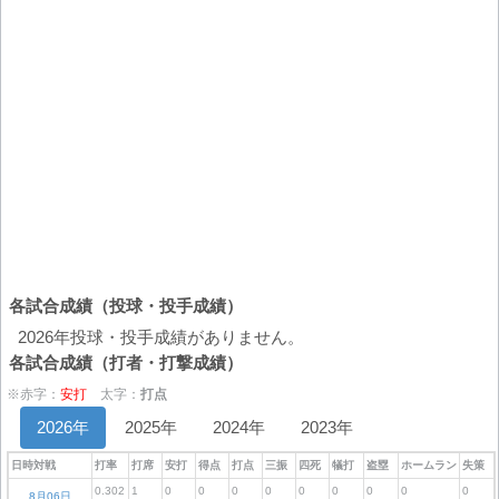
各試合成績（投球・投手成績）
2026年投球・投手成績がありません。
各試合成績（打者・打撃成績）
※赤字：
安打
太字：
打点
2026年
2025年
2024年
2023年
日時対戦
打率
打席
安打
得点
打点
三振
四死
犠打
盗塁
ホームラン
失策
0.302
1
0
0
0
0
0
0
0
0
0
8月06日