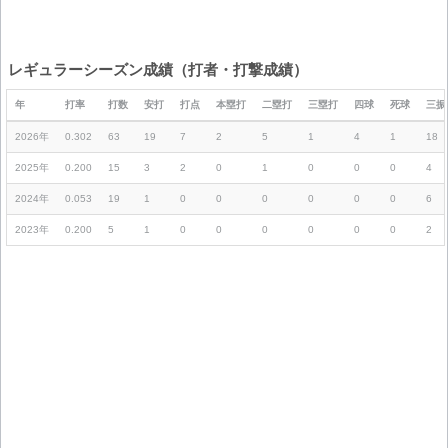
レギュラーシーズン成績（打者・打撃成績）
年
打率
打数
安打
打点
本塁打
二塁打
三塁打
四球
死球
三振
2026年
0.302
63
19
7
2
5
1
4
1
18
2025年
0.200
15
3
2
0
1
0
0
0
4
2024年
0.053
19
1
0
0
0
0
0
0
6
2023年
0.200
5
1
0
0
0
0
0
0
2