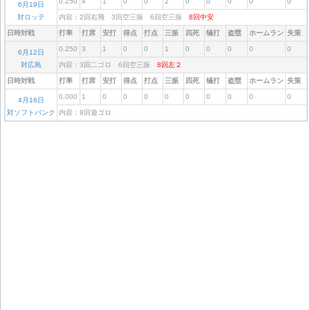
0.250
4
1
0
0
2
0
0
0
0
0
6月19日
対ロッテ
内容：2回右飛 3回空三振 6回空三振
8回中安
日時対戦
打率
打席
安打
得点
打点
三振
四死
犠打
盗塁
ホームラン
失策
0.250
3
1
0
0
1
0
0
0
0
0
6月12日
対広島
内容：3回二ゴロ 6回空三振
8回左２
日時対戦
打率
打席
安打
得点
打点
三振
四死
犠打
盗塁
ホームラン
失策
0.000
1
0
0
0
0
0
0
0
0
0
4月16日
対ソフトバンク
内容：9回遊ゴロ