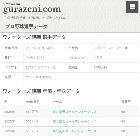
グラゼニ.com
gurazeni.com
プロ野球選手の年俸・年俸推移について調べてみました。
プロ野球選手データ
ワォーターズ 璃海 選手データ
生年月日
2005年 10月 14日
出身地
アメリカ・バージニア州
投打
右投げ 右打ち
ポジション
内野手
ドラフト
2023年 ドラフト 4位
契約金
3500万円
経歴
ウェルネス沖縄高
ワォーターズ 璃海 年俸・年収データ
年
年俸(推定)
チーム
背番号
2026年
550万円
東北楽天ゴールデンイーグルス
60
2025年
550万円
東北楽天ゴールデンイーグルス
60
2024年
550万円
東北楽天ゴールデンイーグルス
60