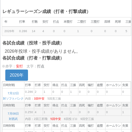
レギュラーシーズン成績（打者・打撃成績）
年
打率
打数
安打
打点
本塁打
二塁打
三塁打
四球
死球
三振
2026年
0.286
14
4
0
0
1
0
0
0
5
各試合成績（投球・投手成績）
2026年投球・投手成績がありません。
各試合成績（打者・打撃成績）
※赤字：
安打
太字：
打点
2026年
日時対戦
打率
打席
安打
得点
打点
三振
四死
犠打
盗塁
ホームラン
失策
0.286
2
1
0
0
1
0
0
0
0
0
7月12日
対ソフトバンク
内容：
3回中安
5回見三振
日時対戦
打率
打席
安打
得点
打点
三振
四死
犠打
盗塁
ホームラン
失策
0.250
4
1
1
0
1
0
0
0
0
1
7月08日
対西武
内容：2回三邪飛
5回中安
6回投ゴロ 9回空三振
日時対戦
打率
打席
安打
得点
打点
三振
四死
犠打
盗塁
ホームラン
失策