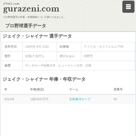
グラゼニ.com
gurazeni.com
プロ野球選手の年俸・年俸推移について調べてみました。
プロ野球選手データ
ジェイク・シャイナー 選手データ
生年月日
1995年 8月 13日
出身地
アメリカ・カリフォルニア州
投打
右投げ 右打ち
ポジション
内野手
経歴
サンタローザ短期大学 - ヒューストン大学 - 広島
ジェイク・シャイナー 年俸・年収データ
年
年俸(推定)
チーム
背番号
2024年
1億2000万円
広島東洋カープ
95