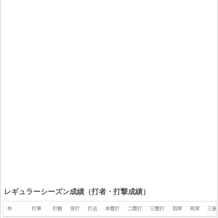
レギュラーシーズン成績（打者・打撃成績）
年
打率
打数
安打
打点
本塁打
二塁打
三塁打
四球
死球
三振