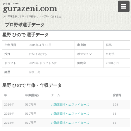
グラゼニ.com
gurazeni.com
プロ野球選手の年俸・年俸推移について調べてみました。
プロ野球選手データ
星野 ひので 選手データ
生年月日
2005年 4月 18日
出身地
群馬
投打
右投げ 右打ち
ポジション
外野手
ドラフト
2023年 ドラフト 5位
契約金
2500万円
経歴
前橋工高
星野 ひので 年俸・年収データ
年
年俸(推定)
チーム
背番号
2026年
530万円
北海道日本ハムファイターズ
168
2025年
530万円
北海道日本ハムファイターズ
68
2024年
530万円
北海道日本ハムファイターズ
68