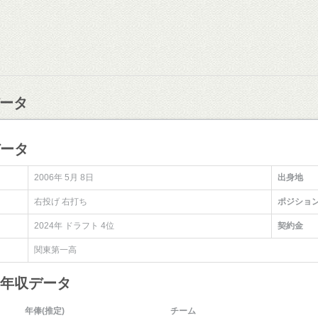
ータ
データ
2006年 5月 8日
出身地
右投げ 右打ち
ポジショ
2024年 ドラフト 4位
契約金
関東第一高
・年収データ
年俸(推定)
チーム