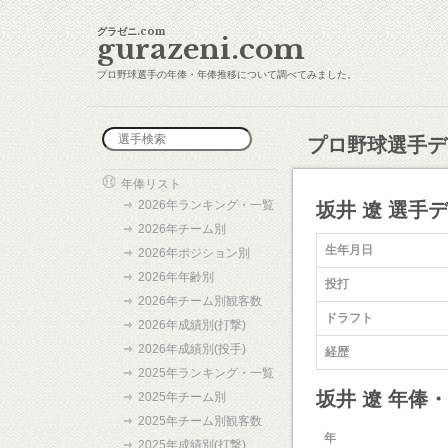
グラゼニ.com
gurazeni.com
プロ野球選手の年俸・年俸推移について調べてみました。
プロ野球選手デ
年俸リスト
2026年ランキング・一覧
坂井 遼 選手
2026年チーム別
生年月日
2026年ポジション別
2026年年齢別
投打
2026年チーム別観客数
ドラフト
2026年成績別(打撃)
2026年成績別(投手)
経歴
2025年ランキング・一覧
坂井 遼 年俸
2025年チーム別
2025年チーム別観客数
年
2025年成績別(打撃)