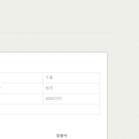
千葉
ン
投手
4000万円
背番号