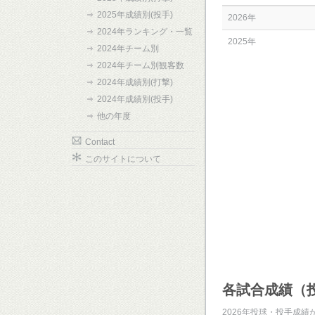
2025年成績別(投手)
2026年
2024年ランキング・一覧
2025年
2024年チーム別
2024年チーム別観客数
2024年成績別(打撃)
2024年成績別(投手)
他の年度
Contact
このサイトについて
各試合成績（
2026年投球・投手成績