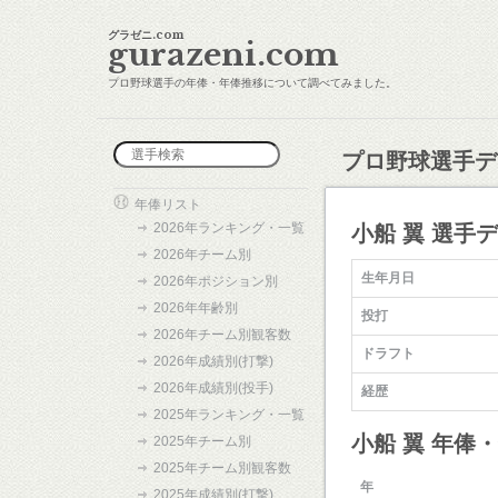
グラゼニ.com
gurazeni.com
プロ野球選手の年俸・年俸推移について調べてみました。
プロ野球選手デ
年俸リスト
2026年ランキング・一覧
小船 翼 選手
2026年チーム別
生年月日
2026年ポジション別
2026年年齢別
投打
2026年チーム別観客数
ドラフト
2026年成績別(打撃)
2026年成績別(投手)
経歴
2025年ランキング・一覧
小船 翼 年俸
2025年チーム別
2025年チーム別観客数
年
2025年成績別(打撃)