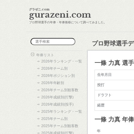
グラゼニ.com
gurazeni.com
プロ野球選手の年俸・年俸推移について調べてみました。
プロ野球選手デ
年俸リスト
2026年ランキング・一覧
一條 力真 選
2026年チーム別
生年月日
2026年ポジション別
2026年年齢別
投打
2026年チーム別観客数
ドラフト
2026年成績別(打撃)
2026年成績別(投手)
経歴
2025年ランキング・一覧
一條 力真 年
2025年チーム別
2025年チーム別観客数
年
2025年成績別(打撃)