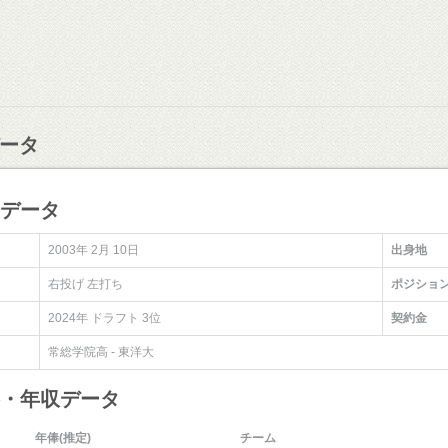
ータ
手データ
2003年 2月 10日
出身地
右投げ 左打ち
ポジショ
2024年 ドラフト 3位
契約金
常総学院高 - 東洋大
俸・年収データ
年俸(推定)
チーム