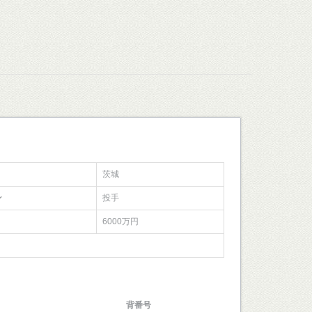
茨城
ン
投手
6000万円
背番号