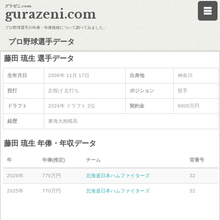
グラゼニ.com
gurazeni.com
プロ野球選手の年俸・年俸推移について調べてみました。
プロ野球選手データ
藤田 琉生 選手データ
生年月日
2006年 11月 17日
出身地
神奈川
投打
左投げ 左打ち
ポジション
投手
ドラフト
2024年 ドラフト 2位
契約金
6000万円
経歴
東海大相模高
藤田 琉生 年俸・年収データ
年
年俸(推定)
チーム
背番号
2026年
770万円
北海道日本ハムファイターズ
32
2025年
770万円
北海道日本ハムファイターズ
32