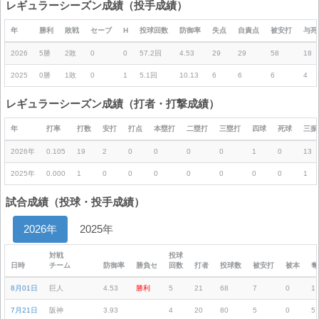
レギュラーシーズン成績（投手成績）
年
勝利
敗戦
セーブ
H
投球回数
防御率
失点
自責点
被安打
与死
2026
5勝
2敗
0
0
57.2回
4.53
29
29
58
18
2025
0勝
1敗
0
1
5.1回
10.13
6
6
6
4
レギュラーシーズン成績（打者・打撃成績）
年
打率
打数
安打
打点
本塁打
二塁打
三塁打
四球
死球
三振
2026年
0.105
19
2
0
0
0
0
1
0
13
2025年
0.000
1
0
0
0
0
0
0
0
1
試合成績（投球・投手成績）
2026年
2025年
対戦
投球
日時
チーム
防御率
勝負セ
回数
打者
投球数
被安打
被本
奪
8月01日
巨人
4.53
勝利
5
21
68
7
0
1
7月21日
阪神
3.93
4
20
80
5
0
5