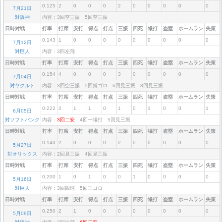
0.125
2
0
0
0
2
0
0
0
0
0
7月21日
対阪神
内容：3回空三振 5回空三振
日時対戦
打率
打席
安打
得点
打点
三振
四死
犠打
盗塁
ホームラン
失策
0.143
1
0
0
0
0
0
0
0
0
0
7月12日
対巨人
内容：3回左飛
日時対戦
打率
打席
安打
得点
打点
三振
四死
犠打
盗塁
ホームラン
失策
0.154
4
0
0
0
3
0
0
0
0
0
7月04日
対ヤクルト
内容：3回空三振 5回捕ゴロ 6回見三振 8回見三振
日時対戦
打率
打席
安打
得点
打点
三振
四死
犠打
盗塁
ホームラン
失策
0.222
2
1
1
0
1
0
1
0
0
1
6月05日
対ソフトバンク
内容：
3回二安
4回一犠打 5回見三振
日時対戦
打率
打席
安打
得点
打点
三振
四死
犠打
盗塁
ホームラン
失策
0.143
2
0
0
0
2
0
0
0
0
0
5月27日
対オリックス
内容：2回見三振 4回見三振
日時対戦
打率
打席
安打
得点
打点
三振
四死
犠打
盗塁
ホームラン
失策
0.200
1
0
1
0
0
1
0
0
0
0
5月16日
対巨人
内容：3回四球 5回三ゴロ
日時対戦
打率
打席
安打
得点
打点
三振
四死
犠打
盗塁
ホームラン
失策
0.250
2
1
0
0
0
0
0
0
0
0
5月09日