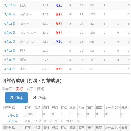
7月12日
巨人
4.13
敗戦
5
21
92
3
1
5
7月04日
ヤクルト
3.77
勝利
9
33
130
7
1
6
6月13日
ロッテ
4.50
勝利
5
24
82
8
1
3
6月05日
ソフトバンク
3.72
勝利
7
29
107
5
0
6
5月27日
オリックス
4.50
敗戦
5
25
98
9
0
3
5月16日
巨人
3.18
5
23
93
7
0
7
5月09日
阪神
2.25
6
25
111
4
0
6
4月30日
中日
3.00
勝利
6
22
87
3
1
6
各試合成績（打者・打撃成績）
※赤字：
安打
太字：
打点
2026年
2025年
日時対戦
打率
打席
安打
得点
打点
三振
四死
犠打
盗塁
ホームラン
失策
0.105
3
0
0
0
3
0
0
0
0
0
8月01日
対巨人
内容：2回空三振 3回見三振 6回見三振
日時対戦
打率
打席
安打
得点
打点
三振
四死
犠打
盗塁
ホームラン
失策