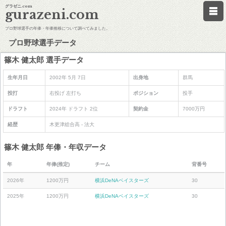
グラゼニ.com
gurazeni.com
プロ野球選手の年俸・年俸推移について調べてみました。
プロ野球選手データ
篠木 健太郎 選手データ
生年月日
2002年 5月 7日
出身地
群馬
投打
右投げ 左打ち
ポジション
投手
ドラフト
2024年 ドラフト 2位
契約金
7000万円
経歴
木更津総合高 - 法大
篠木 健太郎 年俸・年収データ
年
年俸(推定)
チーム
背番号
2026年
1200万円
横浜DeNAベイスターズ
30
2025年
1200万円
横浜DeNAベイスターズ
30