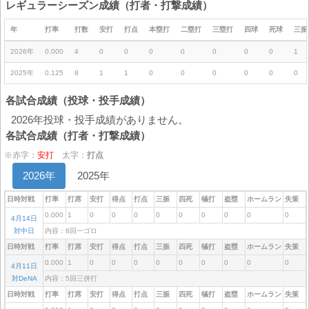
レギュラーシーズン成績（打者・打撃成績）
年
打率
打数
安打
打点
本塁打
二塁打
三塁打
四球
死球
三振
2026年
0.000
4
0
0
0
0
0
0
0
1
2025年
0.125
8
1
1
0
0
0
0
0
0
各試合成績（投球・投手成績）
2026年投球・投手成績がありません。
各試合成績（打者・打撃成績）
※赤字：
安打
太字：
打点
2026年
2025年
日時対戦
打率
打席
安打
得点
打点
三振
四死
犠打
盗塁
ホームラン
失策
0.000
1
0
0
0
0
0
0
0
0
0
4月14日
対中日
内容：8回一ゴロ
日時対戦
打率
打席
安打
得点
打点
三振
四死
犠打
盗塁
ホームラン
失策
0.000
1
0
0
0
0
0
0
0
0
0
4月11日
対DeNA
内容：5回三併打
日時対戦
打率
打席
安打
得点
打点
三振
四死
犠打
盗塁
ホームラン
失策