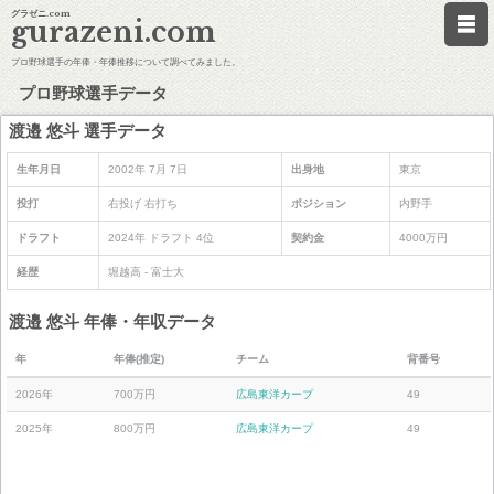
グラゼニ.com
gurazeni.com
プロ野球選手の年俸・年俸推移について調べてみました。
プロ野球選手データ
渡邉 悠斗 選手データ
生年月日
2002年 7月 7日
出身地
東京
投打
右投げ 右打ち
ポジション
内野手
ドラフト
2024年 ドラフト 4位
契約金
4000万円
経歴
堀越高 - 富士大
渡邉 悠斗 年俸・年収データ
年
年俸(推定)
チーム
背番号
2026年
700万円
広島東洋カープ
49
2025年
800万円
広島東洋カープ
49