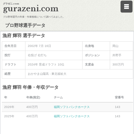
グラゼニ.com
gurazeni.com
プロ野球選手の年俸・年俸推移について調べてみました。
プロ野球選手データ
漁府 輝羽 選手データ
生年月日
2002年 7月 16日
出身地
岡山
投打
右投げ 右打ち
ポジション
外野手
ドラフト
2024年 育成ドラフト 10位
支度金
300万円
経歴
おかやま山陽高 - 東北福祉大
漁府 輝羽 年俸・年収データ
年
年俸(推定)
チーム
背番号
2026年
400万円
福岡ソフトバンクホークス
143
2025年
400万円
福岡ソフトバンクホークス
143