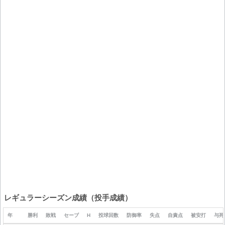
レギュラーシーズン成績（投手成績）
年
勝利
敗戦
セーブ
H
投球回数
防御率
失点
自責点
被安打
与死