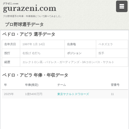
グラゼニ.com
gurazeni.com
プロ野球選手の年俸・年俸推移について調べてみました。
プロ野球選手データ
ペドロ・アビラ 選手データ
生年月日
1997年 1月 14日
出身地
ベネズエラ
投打
右投げ 右打ち
ポジション
投手
経歴
エレクトロン高 - パドレス - ガーディアンズ - 3Aコロンバス - ヤクルト
ペドロ・アビラ 年俸・年収データ
年
年俸(推定)
チーム
背番号
2025年
1億5400万円
東京ヤクルトスワローズ
11