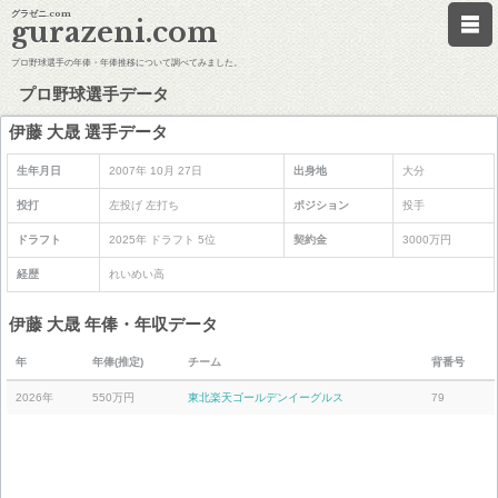
グラゼニ.com
gurazeni.com
プロ野球選手の年俸・年俸推移について調べてみました。
プロ野球選手データ
伊藤 大晟 選手データ
生年月日
2007年 10月 27日
出身地
大分
投打
左投げ 左打ち
ポジション
投手
ドラフト
2025年 ドラフト 5位
契約金
3000万円
経歴
れいめい高
伊藤 大晟 年俸・年収データ
年
年俸(推定)
チーム
背番号
2026年
550万円
東北楽天ゴールデンイーグルス
79