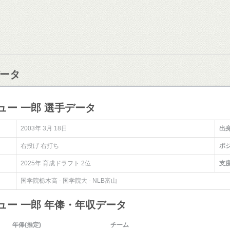
ータ
ュー 一郎 選手データ
2003年 3月 18日
出
右投げ 右打ち
ポ
2025年 育成ドラフト 2位
支
国学院栃木高 - 国学院大 - NLB富山
ュー 一郎 年俸・年収データ
年俸(推定)
チーム