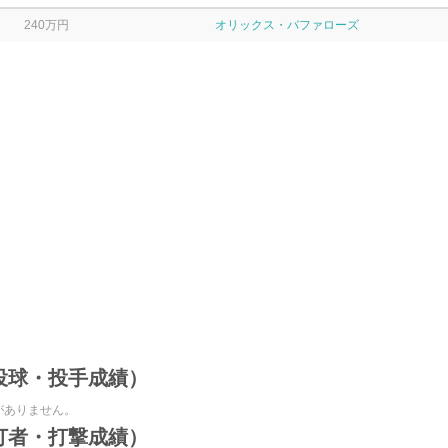
240万円
オリックス・バファローズ
投球・投手成績）
がありません。
打者・打撃成績）