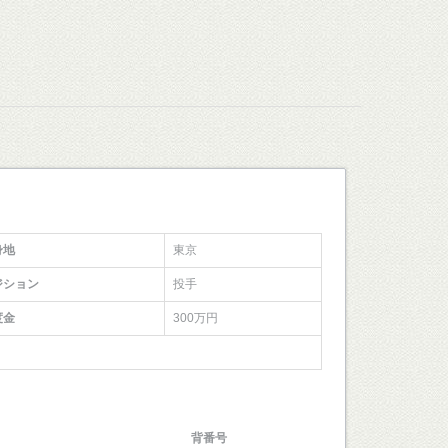
身地
東京
ジション
投手
度金
300万円
背番号