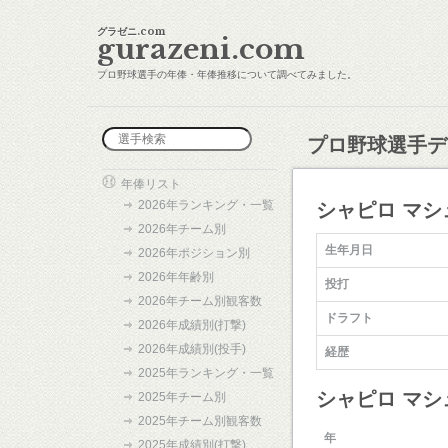
グラゼニ.com
gurazeni.com
プロ野球選手の年俸・年俸推移について調べてみました。
プロ野球選手デ
年俸リスト
2026年ランキング・一覧
シャピロ マシ
2026年チーム別
生年月日
2026年ポジション別
2026年年齢別
投打
2026年チーム別観客数
ドラフト
2026年成績別(打撃)
2026年成績別(投手)
経歴
2025年ランキング・一覧
シャピロ マシ
2025年チーム別
2025年チーム別観客数
年
2025年成績別(打撃)