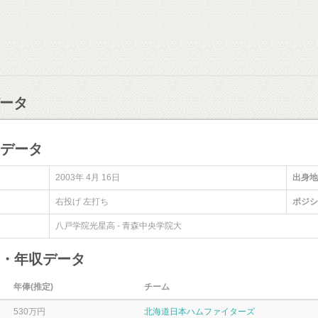
ータ
手データ
2003年 4月 16日
出身地
右投げ 左打ち
ポジシ
八戸学院光星高 - 青森中央学院大
俸・年収データ
年俸(推定)
チーム
530万円
北海道日本ハムファイターズ