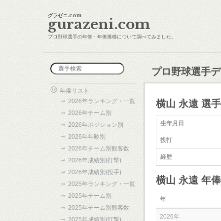
グラゼニ.com
gurazeni.com
プロ野球選手の年俸・年俸推移について調べてみました。
プロ野球選手デ
年俸リスト
2026年ランキング・一覧
横山 永遠 選
2026年チーム別
生年月日
2026年ポジション別
2026年年齢別
投打
2026年チーム別観客数
経歴
2026年成績別(打撃)
2026年成績別(投手)
横山 永遠 年
2025年ランキング・一覧
2025年チーム別
年
2025年チーム別観客数
2026年
2025年成績別(打撃)