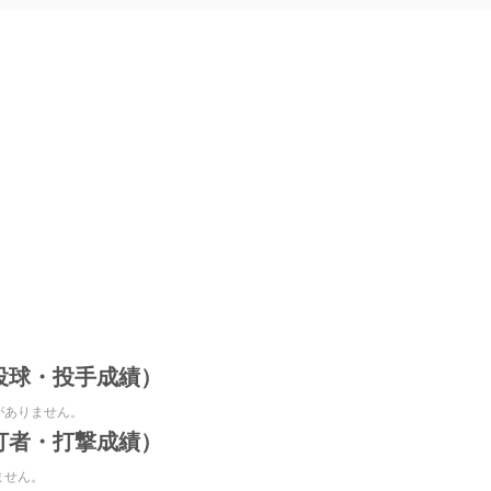
投球・投手成績）
がありません。
打者・打撃成績）
ません。