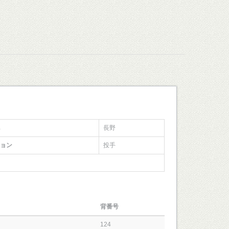
長野
ョン
投手
背番号
124