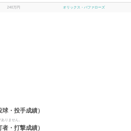
240万円
オリックス・バファローズ
投球・投手成績）
がありません。
打者・打撃成績）