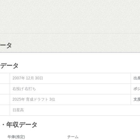
ータ
手データ
2007年 12月 30日
出
右投げ 右打ち
ポ
2025年 育成ドラフト 3位
支
日星高
俸・年収データ
年俸(推定)
チーム