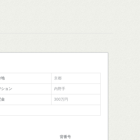
身地
京都
ジション
内野手
度金
300万円
背番号