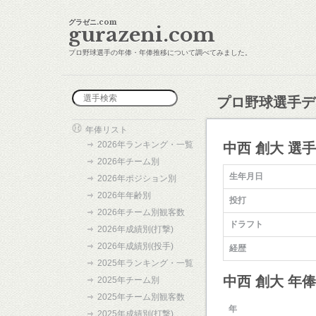
グラゼニ.com
gurazeni.com
プロ野球選手の年俸・年俸推移について調べてみました。
プロ野球選手デ
年俸リスト
2026年ランキング・一覧
中西 創大 選
2026年チーム別
生年月日
2026年ポジション別
2026年年齢別
投打
2026年チーム別観客数
ドラフト
2026年成績別(打撃)
2026年成績別(投手)
経歴
2025年ランキング・一覧
中西 創大 年
2025年チーム別
2025年チーム別観客数
年
2025年成績別(打撃)