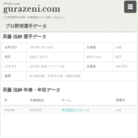
グラゼニ.com
gurazeni.com
プロ野球選手の年俸・年俸推移について調べてみました。
プロ野球選手データ
斉藤 佳紳 選手データ
生年月日
2003年 3月 16日
出身地
京都
投打
右投げ 左打ち
ポジション
投手
ドラフト
2025年 育成ドラフト 3位
支度金
350万円
経歴
近大泉州高 - 天理大中退 - 四国IL徳島
斉藤 佳紳 年俸・年収データ
年
年俸(推定)
チーム
背番号
2026年
400万円
埼玉西武ライオンズ
118