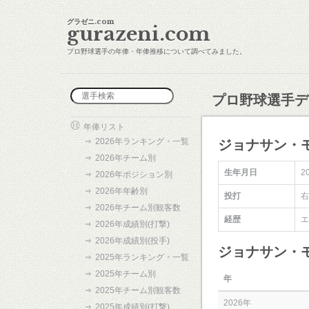
グラゼニ.com
gurazeni.com
プロ野球選手の年俸・年俸推移について調べてみました。
プロ野球選手デ
年俸リスト
2026年ランキング・一覧
ジョナサン・
2026年チーム別
生年月日
2
2026年ポジション別
2026年年齢別
投打
右
2026年チーム別観客数
経歴
エ
2026年成績別(打撃)
2026年成績別(投手)
ジョナサン・
2025年ランキング・一覧
2025年チーム別
年
2025年チーム別観客数
2026年
2025年成績別(打撃)