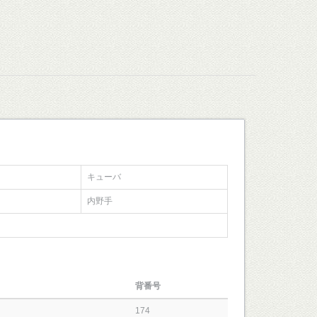
キューバ
内野手
背番号
174