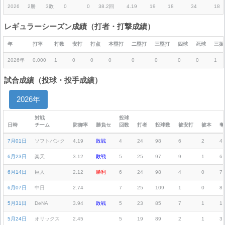
2026
2勝
3敗
0
0
38.2回
4.19
19
18
34
18
レギュラーシーズン成績（打者・打撃成績）
年
打率
打数
安打
打点
本塁打
二塁打
三塁打
四球
死球
三振
2026年
0.000
1
0
0
0
0
0
0
0
1
試合成績（投球・投手成績）
2026年
対戦
投球
日時
チーム
防御率
勝負セ
回数
打者
投球数
被安打
被本
奪
7月01日
ソフトバンク
4.19
敗戦
4
24
98
6
2
4
6月23日
楽天
3.12
敗戦
5
25
97
9
1
6
6月14日
巨人
2.12
勝利
6
24
98
4
0
7
6月07日
中日
2.74
7
25
109
1
0
8
5月31日
DeNA
3.94
敗戦
5
23
85
7
1
1
5月24日
オリックス
2.45
5
19
89
2
1
3