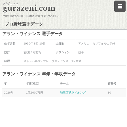
グラゼニ.com
gurazeni.com
プロ野球選手の年俸・年俸推移について調べてみました。
プロ野球選手データ
アラン・ワイナンス 選手データ
生年月日
1995年 8月 10日
出身地
アメリカ・カリフォルニア州
投打
右投げ 右打ち
ポジション
投手
経歴
キャンベル大 - ブレーブス - ヤンキース- 西武
アラン・ワイナンス 年俸・年収データ
年
年俸(推定)
チーム
背番号
2026年
1億2000万円
埼玉西武ライオンズ
30