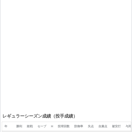
レギュラーシーズン成績（投手成績）
年
勝利
敗戦
セーブ
H
投球回数
防御率
失点
自責点
被安打
与死