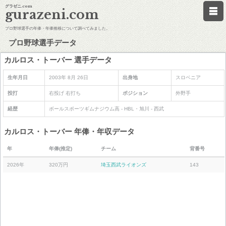
グラゼニ.com
gurazeni.com
プロ野球選手の年俸・年俸推移について調べてみました。
プロ野球選手データ
カルロス・トーバー 選手データ
生年月日
2003年 8月 26日
出身地
スロベニア
投打
右投げ 右打ち
ポジション
外野手
経歴
ボールスポーツギムナジウム高 - HBL・旭川 - 西武
カルロス・トーバー 年俸・年収データ
年
年俸(推定)
チーム
背番号
2026年
320万円
埼玉西武ライオンズ
143