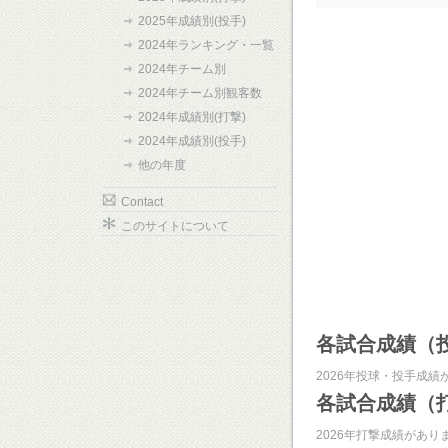
2025年成績別(投手)
2024年ランキング・一覧
2024年チーム別
2024年チーム別観客数
2024年成績別(打撃)
2024年成績別(投手)
他の年度
Contact
このサイトについて
各試合成績（
2026年投球・投手成績
各試合成績（
2026年打撃成績があり