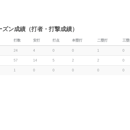
ーズン成績（打者・打撃成績）
打数
安打
打点
本塁打
二塁打
三塁
24
4
0
0
1
0
57
14
5
2
2
0
1
0
0
0
0
0