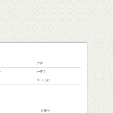
大阪
ン
外野手
3000万円
背番号