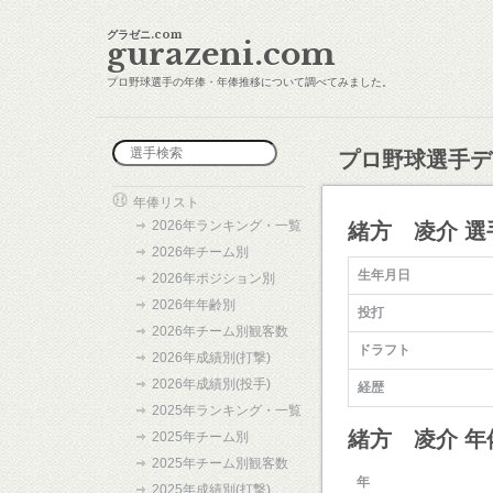
グラゼニ.com
gurazeni.com
プロ野球選手の年俸・年俸推移について調べてみました。
プロ野球選手デ
年俸リスト
2026年ランキング・一覧
緒方 凌介 選
2026年チーム別
生年月日
2026年ポジション別
2026年年齢別
投打
2026年チーム別観客数
ドラフト
2026年成績別(打撃)
2026年成績別(投手)
経歴
2025年ランキング・一覧
緒方 凌介 
2025年チーム別
2025年チーム別観客数
年
2025年成績別(打撃)