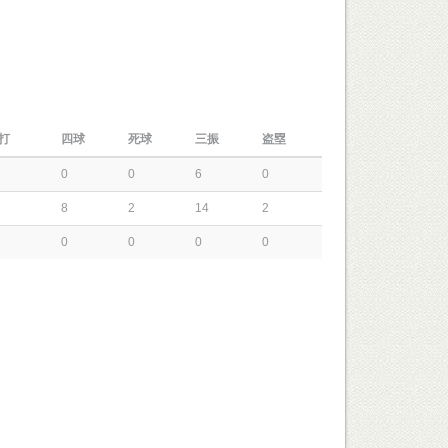
打
四球
死球
三振
盗塁
0
0
6
0
8
2
14
2
0
0
0
0