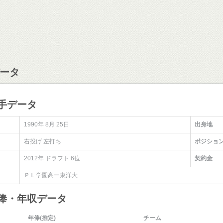
ータ
手データ
1990年 8月 25日
出身地
右投げ 左打ち
ポジショ
2012年 ドラフト 6位
契約金
ＰＬ学園高ー東洋大
年俸・年収データ
年俸(推定)
チーム