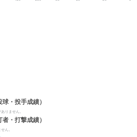
投球・投手成績）
がありません。
打者・打撃成績）
ません。