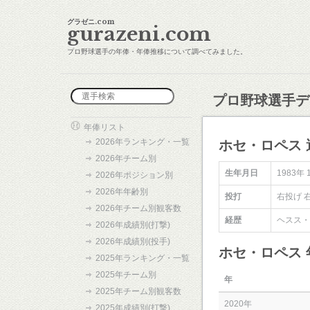
グラゼニ.com
gurazeni.com
プロ野球選手の年俸・年俸推移について調べてみました。
プロ野球選手デ
年俸リスト
2026年ランキング・一覧
ホセ・ロペス 
2026年チーム別
生年月日
1983年 
2026年ポジション別
2026年年齢別
投打
右投げ 
2026年チーム別観客数
経歴
ヘスス・
2026年成績別(打撃)
2026年成績別(投手)
ホセ・ロペス
2025年ランキング・一覧
2025年チーム別
年
2025年チーム別観客数
2020年
2025年成績別(打撃)