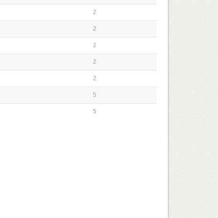
2
2
2
2
2
5
5