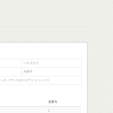
ベネズエラ
内野手
インディアンス12ーホワイトソックス
背番号
2