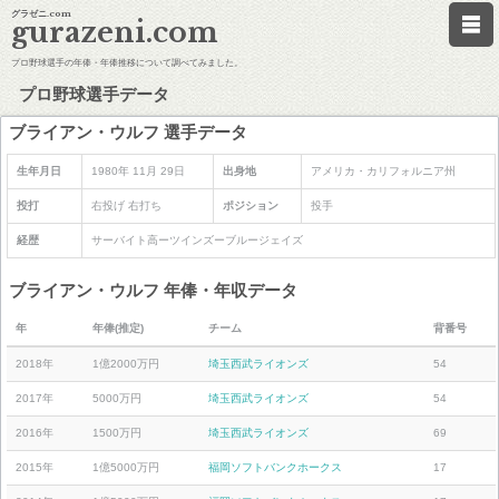
グラゼニ.com
gurazeni.com
プロ野球選手の年俸・年俸推移について調べてみました。
プロ野球選手データ
ブライアン・ウルフ 選手データ
生年月日
1980年 11月 29日
出身地
アメリカ・カリフォルニア州
投打
右投げ 右打ち
ポジション
投手
経歴
サーバイト高ーツインズーブルージェイズ
ブライアン・ウルフ 年俸・年収データ
年
年俸(推定)
チーム
背番号
2018年
1億2000万円
埼玉西武ライオンズ
54
2017年
5000万円
埼玉西武ライオンズ
54
2016年
1500万円
埼玉西武ライオンズ
69
2015年
1億5000万円
福岡ソフトバンクホークス
17