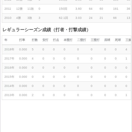
2011
12勝
11敗
0
150回
3.60
64
60
161
36
2010
4勝
3敗
3
62.1回
3.03
24
21
66
13
レギュラーシーズン成績（打者・打撃成績）
年
打率
打数
安打
打点
本塁打
二塁打
三塁打
四球
死球
三振
2018年
0.000
5
0
0
0
0
0
0
0
4
2017年
0.000
4
0
0
0
0
0
0
0
1
2016年
0.000
0
0
0
0
0
0
0
0
0
2015年
0.000
0
0
0
0
0
0
0
0
0
2014年
0.000
0
0
0
0
0
0
0
0
0
2013年
0.000
2
0
0
0
0
0
0
0
1