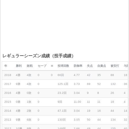
レギュラーシーズン成績（投手成績）
年
勝利
敗戦
セーブ
H
投球回数
防御率
失点
自責点
被安打
与
2018
4勝
4敗
0
0
66回
4.77
42
35
88
18
2017
9勝
4敗
0
125.1回
3.73
69
52
132
36
2016
4勝
0敗
0
23.2回
3.04
9
8
26
4
2015
0勝
1敗
0
9回
11.00
11
11
18
4
2014
4勝
2敗
0
47.1回
3.04
19
16
44
14
2013
9勝
6敗
0
130回
3.05
50
44
134
32
2012
10勝
9敗
0
149回
2.66
49
44
155
40