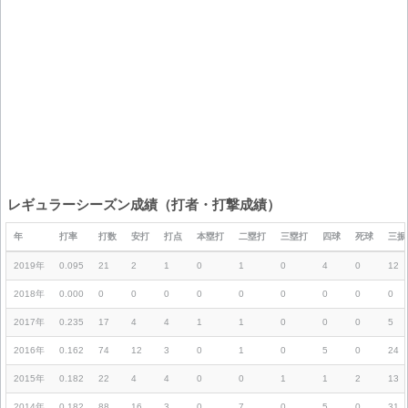
レギュラーシーズン成績（打者・打撃成績）
年
打率
打数
安打
打点
本塁打
二塁打
三塁打
四球
死球
三振
2019年
0.095
21
2
1
0
1
0
4
0
12
2018年
0.000
0
0
0
0
0
0
0
0
0
2017年
0.235
17
4
4
1
1
0
0
0
5
2016年
0.162
74
12
3
0
1
0
5
0
24
2015年
0.182
22
4
4
0
0
1
1
2
13
2014年
0.182
88
16
3
0
7
0
5
0
31