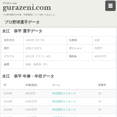
グラゼニ.com
gurazeni.com
プロ野球選手の年俸・年俸推移について調べてみました。
プロ野球選手データ
永江 恭平 選手データ
生年月日
1993年 5月 7日
出身地
佐賀
投打
右投げ 左打ち
ポジション
内野手
ドラフト
2011年 ドラフト 4位
契約金
4000万円
経歴
長崎・海星高（甲）
永江 恭平 年俸・年収データ
年
年俸(推定)
チーム
背番号
2020年
990万円
埼玉西武ライオンズ
32
2019年
1040万円
埼玉西武ライオンズ
32
2018年
1200万円
埼玉西武ライオンズ
32