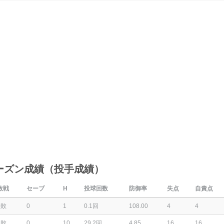
ーズン成績（投手成績）
敗戦
セーブ
H
投球回数
防御率
失点
自責点
0敗
0
1
0.1回
108.00
4
4
2敗
0
10
29.2回
4.85
16
16