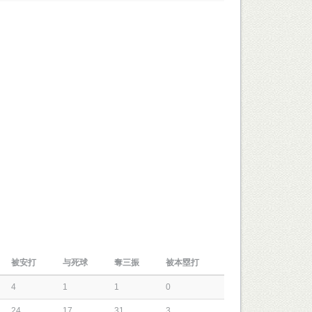
被安打
与死球
奪三振
被本塁打
4
1
1
0
24
17
31
3