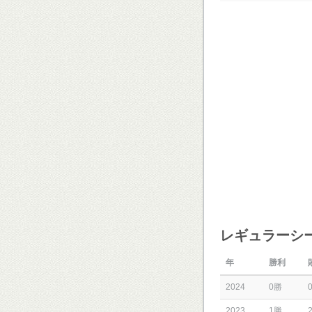
レギュラーシ
年
勝利
2024
0勝
2023
1勝