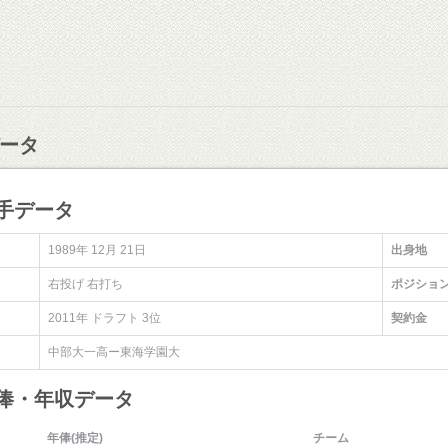
ータ
手データ
1989年 12月 21日
出身地
右投げ 右打ち
ポジショ
2011年 ドラフト 3位
契約金
中部大一高ー東海学園大
年俸・年収データ
年俸(推定)
チーム