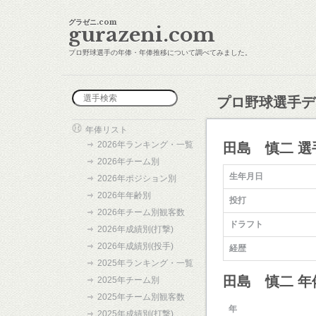
グラゼニ.com
gurazeni.com
プロ野球選手の年俸・年俸推移について調べてみました。
プロ野球選手デ
年俸リスト
2026年ランキング・一覧
田島 慎二 選
2026年チーム別
生年月日
2026年ポジション別
2026年年齢別
投打
2026年チーム別観客数
ドラフト
2026年成績別(打撃)
2026年成績別(投手)
経歴
2025年ランキング・一覧
田島 慎二 
2025年チーム別
2025年チーム別観客数
年
2025年成績別(打撃)