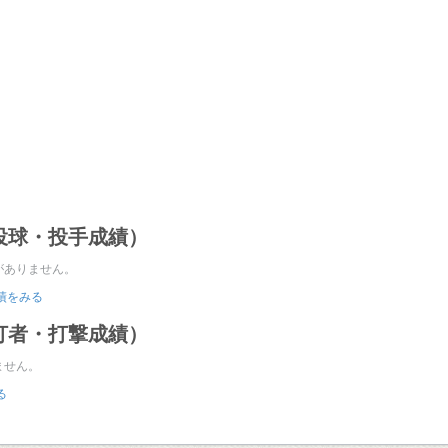
投球・投手成績）
がありません。
成績をみる
打者・打撃成績）
ません。
る