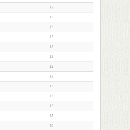
12
12
12
12
12
12
12
12
12
12
12
45
45