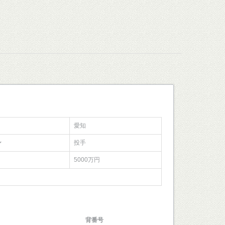
愛知
ン
投手
5000万円
背番号