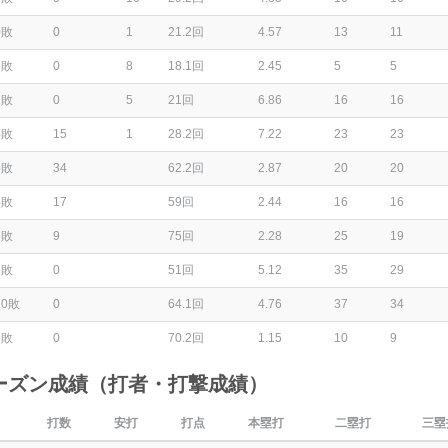
0敗
0
1
21.2回
4.57
13
11
1敗
0
8
18.1回
2.45
5
5
1敗
0
5
21回
6.86
16
16
4敗
15
1
28.2回
7.22
23
23
5敗
34
62.2回
2.87
20
20
4敗
17
59回
2.44
16
16
6敗
9
75回
2.28
25
19
5敗
0
51回
5.12
35
29
10敗
0
64.1回
4.76
37
34
3敗
0
70.2回
1.15
10
9
ーズン成績（打者・打撃成績）
打数
安打
打点
本塁打
二塁打
三塁