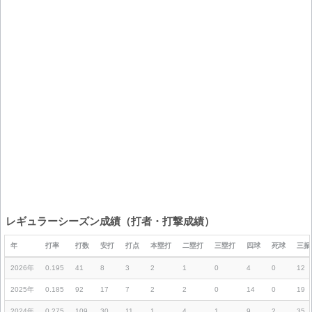
レギュラーシーズン成績（打者・打撃成績）
年
打率
打数
安打
打点
本塁打
二塁打
三塁打
四球
死球
三振
2026年
0.195
41
8
3
2
1
0
4
0
12
2025年
0.185
92
17
7
2
2
0
14
0
19
2024年
0.275
109
30
11
1
4
1
9
2
35