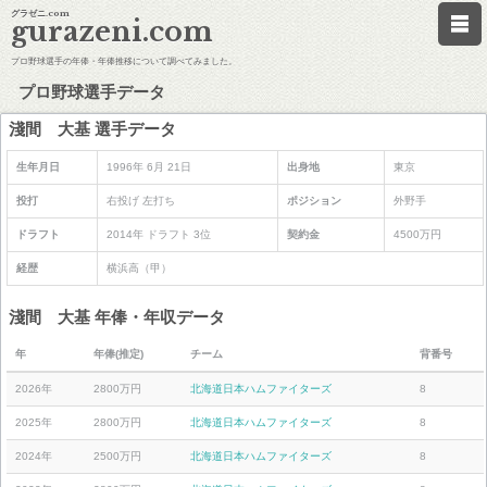
グラゼニ.com
gurazeni.com
プロ野球選手の年俸・年俸推移について調べてみました。
プロ野球選手データ
淺間 大基 選手データ
生年月日
1996年 6月 21日
出身地
東京
投打
右投げ 左打ち
ポジション
外野手
ドラフト
2014年 ドラフト 3位
契約金
4500万円
経歴
横浜高（甲）
淺間 大基 年俸・年収データ
年
年俸(推定)
チーム
背番号
2026年
2800万円
北海道日本ハムファイターズ
8
2025年
2800万円
北海道日本ハムファイターズ
8
2024年
2500万円
北海道日本ハムファイターズ
8