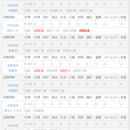
0.194
4
0
0
0
1
0
0
0
0
0
5月15日
対西武
内容：1回二ゴロ 3回捕ゴロ 5回中飛 8回見三振
日時対戦
打率
打席
安打
得点
打点
三振
四死
犠打
盗塁
ホームラン
失策
0.222
4
2
1
1
0
0
0
0
1
0
5月14日
対ロッテ
内容：
1回右安
3回二ゴロ 6回三邪飛
9回右本
日時対戦
打率
打席
安打
得点
打点
三振
四死
犠打
盗塁
ホームラン
失策
0.174
3
0
0
0
2
0
0
0
0
0
5月05日
対楽天
内容：1回二直 4回空三振 6回空三振
日時対戦
打率
打席
安打
得点
打点
三振
四死
犠打
盗塁
ホームラン
失策
0.200
3
2
0
0
1
1
0
1
0
0
5月04日
対楽天
内容：
1回左安
4回四球
6回中２
8回空三振
日時対戦
打率
打席
安打
得点
打点
三振
四死
犠打
盗塁
ホームラン
失策
0.118
2
0
0
0
2
0
0
0
0
0
4月30日
対西武
内容：9回空三振 11回空三振
日時対戦
打率
打席
安打
得点
打点
三振
四死
犠打
盗塁
ホームラン
失策
0.133
1
0
0
0
0
0
0
0
0
0
4月25日
対オリックス
内容：7回遊飛
日時対戦
打率
打席
安打
得点
打点
三振
四死
犠打
盗塁
ホームラン
失策
0.143
3
0
0
0
1
0
0
0
0
0
4月24日