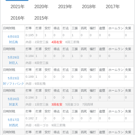
2021年
2020年
2019年
2018年
2017年
2016年
2015年
日時対戦
打率
打席
安打
得点
打点
三振
四死
犠打
盗塁
ホームラン
失策
0.195
3
1
0
0
1
0
0
0
0
0
6月03日
対広島
内容：2回空三振
4回右安
6回三邪飛
日時対戦
打率
打席
安打
得点
打点
三振
四死
犠打
盗塁
ホームラン
失策
0.184
1
0
0
0
1
0
0
0
0
0
5月29日
対巨人
内容：8回空三振
日時対戦
打率
打席
安打
得点
打点
三振
四死
犠打
盗塁
ホームラン
失策
0.189
1
0
0
0
0
0
0
0
0
0
5月23日
対ソフトバンク
内容：9回右飛
日時対戦
打率
打席
安打
得点
打点
三振
四死
犠打
盗塁
ホームラン
失策
0.194
3
1
0
0
1
1
0
0
0
0
5月20日
対楽天
内容：1回空三振
3回右安
5回遊ゴロ 7回四球
日時対戦
打率
打席
安打
得点
打点
三振
四死
犠打
盗塁
ホームラン
失策
0.182
2
0
0
0
0
0
0
0
0
0
5月17日
対西武
内容：6回一ゴロ 9回三邪飛
日時対戦
打率
打席
安打
得点
打点
三振
四死
犠打
盗塁
ホームラン
失策