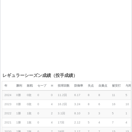
レギュラーシーズン成績（投手成績）
年
勝利
敗戦
セーブ
H
投球回数
防御率
失点
自責点
被安打
与死
2024
0勝
0敗
0
0
11.2回
6.17
8
8
11
5
2023
0勝
0敗
0
4
16.2回
3.24
8
6
16
10
2022
1勝
1敗
0
2
3.1回
8.10
3
3
5
1
2021
1勝
1敗
0
4
17回
2.12
5
4
7
4
2020
2勝
2敗
0
7
29回
2.17
7
7
15
15