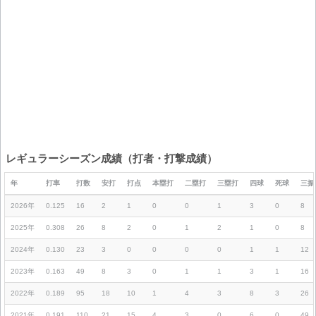
レギュラーシーズン成績（打者・打撃成績）
年
打率
打数
安打
打点
本塁打
二塁打
三塁打
四球
死球
三振
2026年
0.125
16
2
1
0
0
1
3
0
8
2025年
0.308
26
8
2
0
1
2
1
0
8
2024年
0.130
23
3
0
0
0
0
1
1
12
2023年
0.163
49
8
3
0
1
1
3
1
16
2022年
0.189
95
18
10
1
4
3
8
3
26
2021年
0.191
110
21
15
4
3
0
6
0
49