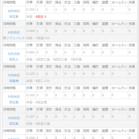
日時対戦
打率
打席
安打
得点
打点
三振
四死
犠打
盗塁
ホームラン
失策
0.154
1
1
1
0
0
0
0
0
0
0
6月30日
対広島
内容：
9回左３
日時対戦
打率
打席
安打
得点
打点
三振
四死
犠打
盗塁
ホームラン
失策
0.083
1
0
0
0
0
0
0
0
0
0
6月05日
対ソフトバンク
内容：7回遊ゴロ
日時対戦
打率
打席
安打
得点
打点
三振
四死
犠打
盗塁
ホームラン
失策
0.091
3
0
0
0
2
0
0
0
0
0
5月15日
対巨人
内容：2回空三振 5回空三振 7回中飛
日時対戦
打率
打席
安打
得点
打点
三振
四死
犠打
盗塁
ホームラン
失策
0.125
1
0
1
0
0
0
0
0
0
0
5月08日
対阪神
内容：9回二ゴロ
日時対戦
打率
打席
安打
得点
打点
三振
四死
犠打
盗塁
ホームラン
失策
0.143
1
0
0
0
0
0
0
0
0
0
5月06日
対広島
内容：9回左飛
日時対戦
打率
打席
安打
得点
打点
三振
四死
犠打
盗塁
ホームラン
失策
0.167
1
0
0
0
1
0
0
0
0
0
5月05日
対広島
内容：9回見三振
日時対戦
打率
打席
安打
得点
打点
三振
四死
犠打
盗塁
ホームラン
失策
0.200
2
1
0
1
0
0
0
0
0
0