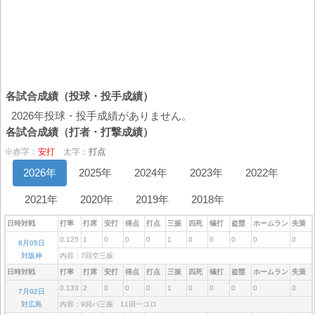
各試合成績（投球・投手成績）
2026年投球・投手成績がありません。
各試合成績（打者・打撃成績）
※赤字：
安打
太字：
打点
2026年
2025年
2024年
2023年
2022年
2021年
2020年
2019年
2018年
日時対戦
打率
打席
安打
得点
打点
三振
四死
犠打
盗塁
ホームラン
失策
0.125
1
0
0
0
1
0
0
0
0
0
8月05日
対阪神
内容：7回空三振
日時対戦
打率
打席
安打
得点
打点
三振
四死
犠打
盗塁
ホームラン
失策
0.133
2
0
0
0
1
0
0
0
0
0
7月02日
対広島
内容：9回バ三振 11回一ゴロ