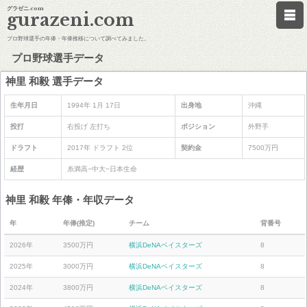
グラゼニ.com
gurazeni.com
プロ野球選手の年俸・年俸推移について調べてみました。
プロ野球選手データ
神里 和毅 選手データ
生年月日
1994年 1月 17日
出身地
沖縄
投打
右投げ 左打ち
ポジション
外野手
ドラフト
2017年 ドラフト 2位
契約金
7500万円
経歴
糸満高−中大−日本生命
神里 和毅 年俸・年収データ
年
年俸(推定)
チーム
背番号
2026年
3500万円
横浜DeNAベイスターズ
8
2025年
3000万円
横浜DeNAベイスターズ
8
2024年
3800万円
横浜DeNAベイスターズ
8