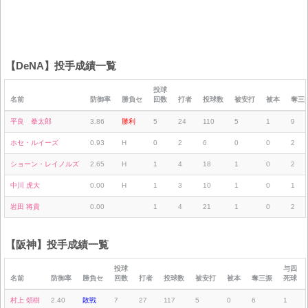
【DeNA】投手成績一覧
投球
名前
防御率
勝負セ
回数
打者
投球数
被安打
被本
奪三
平良 拳太郎
3.86
勝利
5
24
110
5
1
9
ホセ・ルイーズ
0.93
H
0
2
6
0
0
2
ショーン・レイノルズ
2.65
H
1
4
18
1
0
2
中川 虎大
0.00
H
1
3
10
1
0
1
岩田 将貴
0.00
1
4
21
1
0
2
【阪神】投手成績一覧
投球
与四
名前
防御率
勝負セ
回数
打者
投球数
被安打
被本
奪三振
死球
村上 頌樹
2.40
敗戦
7
27
117
5
0
6
1