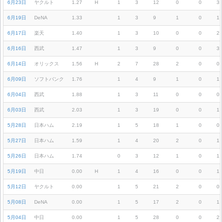
6月23日
ヤクルト
1.27
H
1
3
12
0
0
3
6月19日
DeNA
1.33
1
3
9
1
0
1
6月17日
楽天
1.40
1
3
10
0
0
2
6月16日
西武
1.47
1
3
9
0
0
3
6月14日
オリックス
1.56
H
2
7
28
2
0
0
6月09日
ソフトバンク
1.76
1
4
9
1
0
1
6月04日
西武
1.88
1
3
11
0
0
0
6月03日
西武
2.03
1
3
19
0
0
1
5月28日
日本ハム
2.19
1
5
18
1
0
0
5月27日
日本ハム
1.59
1
4
20
2
0
1
5月26日
日本ハム
1.74
0
3
12
1
0
1
5月19日
中日
0.00
H
1
4
16
0
0
1
5月12日
ヤクルト
0.00
1
5
21
2
0
0
5月08日
DeNA
0.00
1
5
17
2
0
1
5月04日
中日
0.00
1
5
28
0
0
2