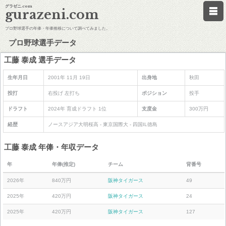
グラゼニ.com
gurazeni.com
プロ野球選手の年俸・年俸推移について調べてみました。
プロ野球選手データ
工藤 泰成 選手データ
生年月日
2001年 11月 19日
出身地
秋田
投打
右投げ 左打ち
ポジション
投手
ドラフト
2024年 育成ドラフト 1位
支度金
300万円
経歴
ノースアジア大明桜高 - 東京国際大 - 四国IL徳島
工藤 泰成 年俸・年収データ
年
年俸(推定)
チーム
背番号
2026年
840万円
阪神タイガース
49
2025年
420万円
阪神タイガース
24
2025年
420万円
阪神タイガース
127