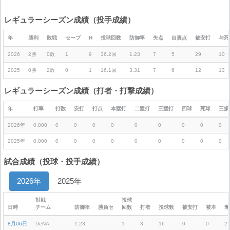
レギュラーシーズン成績（投手成績）
年
勝利
敗戦
セーブ
H
投球回数
防御率
失点
自責点
被安打
与死
2026
2勝
0敗
1
9
36.2回
1.23
7
5
29
10
2025
0勝
2敗
0
1
16.1回
3.31
7
6
12
13
レギュラーシーズン成績（打者・打撃成績）
年
打率
打数
安打
打点
本塁打
二塁打
三塁打
四球
死球
三振
2026年
0.000
0
0
0
0
0
0
0
0
0
2025年
0.000
0
0
0
0
0
0
0
0
0
試合成績（投球・投手成績）
2026年
2025年
対戦
投球
日時
チーム
防御率
勝負セ
回数
打者
投球数
被安打
被本
奪
8月06日
DeNA
1.23
1
3
16
0
0
2