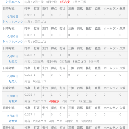
対日本ハム
内容：2回中飛 5回中飛
7回右安
9回空三振
日時対戦
打率
打席
安打
得点
打点
三振
四死
犠打
盗塁
ホームラン
失策
0.303
1
0
0
0
0
0
0
0
0
0
6月07日
対ソフトバンク
内容：7回三ゴロ
日時対戦
打率
打席
安打
得点
打点
三振
四死
犠打
盗塁
ホームラン
失策
0.306
1
0
0
0
0
0
0
0
0
0
6月06日
対ソフトバンク
内容：9回二ゴロ
日時対戦
打率
打席
安打
得点
打点
三振
四死
犠打
盗塁
ホームラン
失策
0.308
5
0
1
1
0
0
0
0
0
0
6月04日
対楽天
内容：2回左飛 4回中飛 6回右飛
8回二ゴロ
9回中飛
日時対戦
打率
打席
安打
得点
打点
三振
四死
犠打
盗塁
ホームラン
失策
0.322
1
0
0
0
0
0
0
0
0
0
6月02日
対楽天
内容：9回三ゴロ
日時対戦
打率
打席
安打
得点
打点
三振
四死
犠打
盗塁
ホームラン
失策
0.325
4
1
1
0
1
0
0
0
0
0
5月31日
対西武
内容：2回二ゴロ
4回左安
6回一ゴロ 7回空三振
日時対戦
打率
打席
安打
得点
打点
三振
四死
犠打
盗塁
ホームラン
失策
0.327
4
0
0
0
1
0
0
0
0
0
5月30日
対西武
内容：2回遊ゴロ 4回一ゴロ 6回空三振 9回右飛
日時対戦
打率
打席
安打
得点
打点
三振
四死
犠打
盗塁
ホームラン
失策