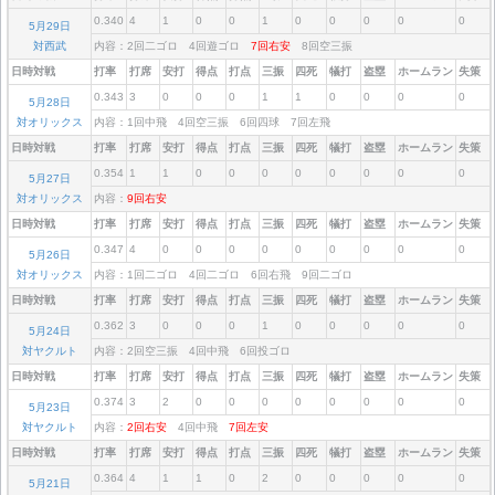
0.340
4
1
0
0
1
0
0
0
0
0
5月29日
対西武
内容：2回二ゴロ 4回遊ゴロ
7回右安
8回空三振
日時対戦
打率
打席
安打
得点
打点
三振
四死
犠打
盗塁
ホームラン
失策
0.343
3
0
0
0
1
1
0
0
0
0
5月28日
対オリックス
内容：1回中飛 4回空三振 6回四球 7回左飛
日時対戦
打率
打席
安打
得点
打点
三振
四死
犠打
盗塁
ホームラン
失策
0.354
1
1
0
0
0
0
0
0
0
0
5月27日
対オリックス
内容：
9回右安
日時対戦
打率
打席
安打
得点
打点
三振
四死
犠打
盗塁
ホームラン
失策
0.347
4
0
0
0
0
0
0
0
0
0
5月26日
対オリックス
内容：1回二ゴロ 4回二ゴロ 6回右飛 9回二ゴロ
日時対戦
打率
打席
安打
得点
打点
三振
四死
犠打
盗塁
ホームラン
失策
0.362
3
0
0
0
1
0
0
0
0
0
5月24日
対ヤクルト
内容：2回空三振 4回中飛 6回投ゴロ
日時対戦
打率
打席
安打
得点
打点
三振
四死
犠打
盗塁
ホームラン
失策
0.374
3
2
0
0
0
0
0
0
0
0
5月23日
対ヤクルト
内容：
2回右安
4回中飛
7回左安
日時対戦
打率
打席
安打
得点
打点
三振
四死
犠打
盗塁
ホームラン
失策
0.364
4
1
1
0
2
0
0
0
0
0
5月21日