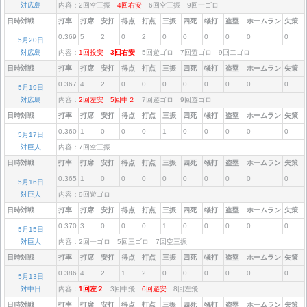
対広島
内容：2回空三振
4回右安
6回空三振 9回一ゴロ
日時対戦
打率
打席
安打
得点
打点
三振
四死
犠打
盗塁
ホームラン
失策
0.369
5
2
0
2
0
0
0
0
0
0
5月20日
対広島
内容：
1回投安
3回右安
5回遊ゴロ 7回遊ゴロ 9回二ゴロ
日時対戦
打率
打席
安打
得点
打点
三振
四死
犠打
盗塁
ホームラン
失策
0.367
4
2
0
0
0
0
0
0
0
0
5月19日
対広島
内容：
2回左安
5回中２
7回遊ゴロ 9回遊ゴロ
日時対戦
打率
打席
安打
得点
打点
三振
四死
犠打
盗塁
ホームラン
失策
0.360
1
0
0
0
1
0
0
0
0
0
5月17日
対巨人
内容：7回空三振
日時対戦
打率
打席
安打
得点
打点
三振
四死
犠打
盗塁
ホームラン
失策
0.365
1
0
0
0
0
0
0
0
0
0
5月16日
対巨人
内容：9回遊ゴロ
日時対戦
打率
打席
安打
得点
打点
三振
四死
犠打
盗塁
ホームラン
失策
0.370
3
0
0
0
1
0
0
0
0
0
5月15日
対巨人
内容：2回一ゴロ 5回三ゴロ 7回空三振
日時対戦
打率
打席
安打
得点
打点
三振
四死
犠打
盗塁
ホームラン
失策
0.386
4
2
1
2
0
0
0
0
0
0
5月13日
対中日
内容：
1回左２
3回中飛
6回遊安
8回左飛
日時対戦
打率
打席
安打
得点
打点
三振
四死
犠打
盗塁
ホームラン
失策