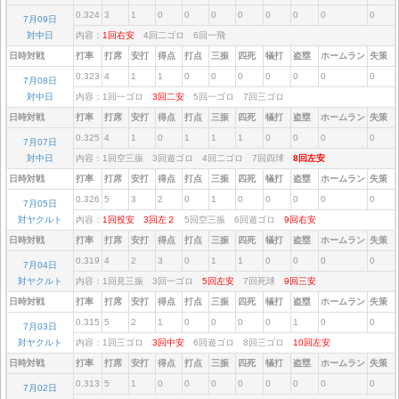
0.324
3
1
0
0
0
0
0
0
0
0
7月09日
対中日
内容：
1回右安
4回二ゴロ 6回一飛
日時対戦
打率
打席
安打
得点
打点
三振
四死
犠打
盗塁
ホームラン
失策
0.323
4
1
1
0
0
0
0
0
0
0
7月08日
対中日
内容：1回一ゴロ
3回二安
5回一ゴロ 7回三ゴロ
日時対戦
打率
打席
安打
得点
打点
三振
四死
犠打
盗塁
ホームラン
失策
0.325
4
1
0
1
1
1
0
0
0
0
7月07日
対中日
内容：1回空三振 3回遊ゴロ 4回二ゴロ 7回四球
8回左安
日時対戦
打率
打席
安打
得点
打点
三振
四死
犠打
盗塁
ホームラン
失策
0.326
5
3
2
0
1
0
0
0
0
0
7月05日
対ヤクルト
内容：
1回投安
3回左２
5回空三振 6回遊ゴロ
9回右安
日時対戦
打率
打席
安打
得点
打点
三振
四死
犠打
盗塁
ホームラン
失策
0.319
4
2
3
0
1
1
0
0
0
0
7月04日
対ヤクルト
内容：1回見三振 3回一ゴロ
5回左安
7回死球
9回三安
日時対戦
打率
打席
安打
得点
打点
三振
四死
犠打
盗塁
ホームラン
失策
0.315
5
2
1
0
0
0
0
1
0
0
7月03日
対ヤクルト
内容：1回三ゴロ
3回中安
6回遊ゴロ 8回三ゴロ
10回左安
日時対戦
打率
打席
安打
得点
打点
三振
四死
犠打
盗塁
ホームラン
失策
0.313
5
1
0
0
0
0
0
0
0
0
7月02日