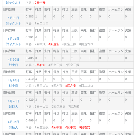
対ヤクルト
内容：
9回中安
日時対戦
打率
打席
安打
得点
打点
三振
四死
犠打
盗塁
ホームラン
失策
0.383
1
0
0
0
0
0
0
0
0
0
5月02日
対ヤクルト
内容：7回二ゴロ
日時対戦
打率
打席
安打
得点
打点
三振
四死
犠打
盗塁
ホームラン
失策
0.391
4
1
1
0
1
0
0
0
0
0
5月01日
対ヤクルト
内容：2回中飛
4回遊安
6回空三振 8回遊ゴロ
日時対戦
打率
打席
安打
得点
打点
三振
四死
犠打
盗塁
ホームラン
失策
0.405
3
1
1
0
2
0
0
0
0
0
4月29日
対中日
内容：
2回右安
4回空三振 7回空三振
日時対戦
打率
打席
安打
得点
打点
三振
四死
犠打
盗塁
ホームラン
失策
0.410
4
1
0
0
0
0
0
0
0
0
4月28日
対中日
内容：2回三ゴロ 5回左飛
8回左安
9回二ゴロ
日時対戦
打率
打席
安打
得点
打点
三振
四死
犠打
盗塁
ホームラン
失策
0.429
3
0
0
0
1
0
0
0
0
0
4月26日
対巨人
内容：2回一ゴロ 5回空三振 7回左飛
日時対戦
打率
打席
安打
得点
打点
三振
四死
犠打
盗塁
ホームラン
失策
0.469
4
3
0
0
1
0
0
0
0
0
4月25日
対巨人
内容：2回空三振
4回中安
6回中安
9回右安
日時対戦
打率
打席
安打
得点
打点
三振
四死
犠打
盗塁
ホームラン
失策