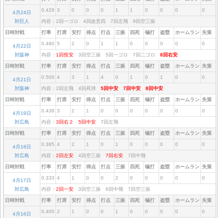
0.429
3
0
0
0
1
1
0
0
0
0
4月24日
対巨人
内容：2回一ゴロ 4回故意四 7回左飛 9回空三振
日時対戦
打率
打席
安打
得点
打点
三振
四死
犠打
盗塁
ホームラン
失策
0.480
5
2
0
1
1
0
0
0
0
0
4月22日
対阪神
内容：
1回投安
3回空三振 5回一ゴロ 7回二ゴロ
8回右安
日時対戦
打率
打席
安打
得点
打点
三振
四死
犠打
盗塁
ホームラン
失策
0.500
4
3
1
4
0
1
0
1
0
0
4月21日
対阪神
内容：2回左飛 4回死球
5回中安
7回中安
8回中安
日時対戦
打率
打席
安打
得点
打点
三振
四死
犠打
盗塁
ホームラン
失策
0.438
3
2
1
0
0
0
0
0
0
0
4月19日
対広島
内容：
3回右２
5回中安
7回左飛
日時対戦
打率
打席
安打
得点
打点
三振
四死
犠打
盗塁
ホームラン
失策
0.385
4
2
1
0
1
0
0
0
0
0
4月18日
対広島
内容：
2回左安
4回空三振
7回右安
7回中飛
日時対戦
打率
打席
安打
得点
打点
三振
四死
犠打
盗塁
ホームラン
失策
0.333
4
1
0
0
2
0
0
0
0
0
4月17日
対広島
内容：
2回一安
3回空三振 6回中飛 7回空三振
日時対戦
打率
打席
安打
得点
打点
三振
四死
犠打
盗塁
ホームラン
失策
0.400
2
1
0
0
1
0
0
0
0
0
4月16日