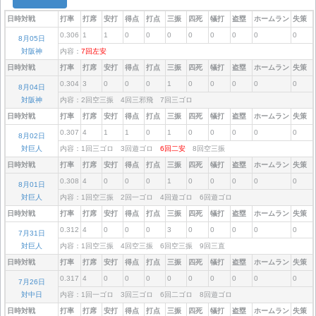
日時対戦
打率
打席
安打
得点
打点
三振
四死
犠打
盗塁
ホームラン
失策
0.306
1
1
0
0
0
0
0
0
0
0
8月05日
対阪神
内容：
7回左安
日時対戦
打率
打席
安打
得点
打点
三振
四死
犠打
盗塁
ホームラン
失策
0.304
3
0
0
0
1
0
0
0
0
0
8月04日
対阪神
内容：2回空三振 4回三邪飛 7回三ゴロ
日時対戦
打率
打席
安打
得点
打点
三振
四死
犠打
盗塁
ホームラン
失策
0.307
4
1
1
0
1
0
0
0
0
0
8月02日
対巨人
内容：1回三ゴロ 3回遊ゴロ
6回二安
8回空三振
日時対戦
打率
打席
安打
得点
打点
三振
四死
犠打
盗塁
ホームラン
失策
0.308
4
0
0
0
1
0
0
0
0
0
8月01日
対巨人
内容：1回空三振 2回一ゴロ 4回遊ゴロ 6回遊ゴロ
日時対戦
打率
打席
安打
得点
打点
三振
四死
犠打
盗塁
ホームラン
失策
0.312
4
0
0
0
3
0
0
0
0
0
7月31日
対巨人
内容：1回空三振 4回空三振 6回空三振 9回三直
日時対戦
打率
打席
安打
得点
打点
三振
四死
犠打
盗塁
ホームラン
失策
0.317
4
0
0
0
0
0
0
0
0
0
7月26日
対中日
内容：1回一ゴロ 3回三ゴロ 6回二ゴロ 8回遊ゴロ
日時対戦
打率
打席
安打
得点
打点
三振
四死
犠打
盗塁
ホームラン
失策