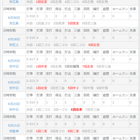
対広島
内容：
1回右安
2回左飛 4回二ゴロ 6回左飛 8回左飛
日時対戦
打率
打席
安打
得点
打点
三振
四死
犠打
盗塁
ホームラン
失策
0.316
3
1
0
0
1
1
0
0
0
0
6月30日
対広島
内容：1回遊ゴロ 2回死球
5回投安
6回空三振
日時対戦
打率
打席
安打
得点
打点
三振
四死
犠打
盗塁
ホームラン
失策
0.316
4
1
0
0
0
0
0
0
0
0
6月28日
対巨人
内容：1回三ゴロ 3回二ゴロ 6回二ゴロ
9回左安
日時対戦
打率
打席
安打
得点
打点
三振
四死
犠打
盗塁
ホームラン
失策
0.317
4
2
0
1
1
0
0
0
0
0
6月25日
対中日
内容：
1回中安
3回左飛
5回右犠飛
7回左安
9回空三振
日時対戦
打率
打席
安打
得点
打点
三振
四死
犠打
盗塁
ホームラン
失策
0.313
5
2
1
0
1
0
0
0
0
0
6月24日
対中日
内容：
1回右安
3回空三振
5回中２
7回中飛 9回中飛
日時対戦
打率
打席
安打
得点
打点
三振
四死
犠打
盗塁
ホームラン
失策
0.310
4
1
1
1
1
0
0
0
1
0
6月23日
対中日
内容：1回二ゴロ 3回一ゴロ
6回右本
7回空三振
日時対戦
打率
打席
安打
得点
打点
三振
四死
犠打
盗塁
ホームラン
失策
0.312
4
2
0
0
1
0
0
0
0
0
6月21日
対阪神
内容：
1回二安
3回投ゴロ
6回二安
8回空三振
日時対戦
打率
打席
安打
得点
打点
三振
四死
犠打
盗塁
ホームラン
失策