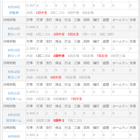
0.307
4
1
0
0
0
0
0
0
0
0
6月19日
対阪神
内容：
2回中安
3回二ゴロ 6回中飛 9回右飛
日時対戦
打率
打席
安打
得点
打点
三振
四死
犠打
盗塁
ホームラン
失策
0.308
5
2
1
0
0
0
0
0
0
0
6月14日
対ロッテ
内容：1回二ゴロ
3回中安
5回左安
7回一ゴロ 9回二併打
日時対戦
打率
打席
安打
得点
打点
三振
四死
犠打
盗塁
ホームラン
失策
0.305
6
2
1
4
1
0
0
0
1
0
6月13日
対ロッテ
内容：
1回二ゴロ
2回中本
4回左飛 5回左飛
7回右安
9回空三振
日時対戦
打率
打席
安打
得点
打点
三振
四死
犠打
盗塁
ホームラン
失策
0.304
4
1
0
0
0
0
0
0
0
0
6月12日
対ロッテ
内容：2回左飛
4回中安
7回左飛 9回右飛
日時対戦
打率
打席
安打
得点
打点
三振
四死
犠打
盗塁
ホームラン
失策
0.305
2
1
0
0
1
0
1
0
0
0
6月11日
対日本ハム
内容：2回見三振 5回捕犠打
7回中安
日時対戦
打率
打席
安打
得点
打点
三振
四死
犠打
盗塁
ホームラン
失策
0.302
3
1
0
1
1
0
0
0
0
0
6月10日
対日本ハム
内容：3回空三振
5回中２
7回二ゴロ
日時対戦
打率
打席
安打
得点
打点
三振
四死
犠打
盗塁
ホームラン
失策
0.302
4
1
0
0
1
0
0
0
0
0
6月09日