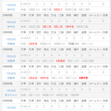
0.322
5
1
1
0
1
0
0
0
0
0
7月25日
対中日
内容：1回投ゴロ 2回二飛
5回左２
6回空三振 8回二併打
日時対戦
打率
打席
安打
得点
打点
三振
四死
犠打
盗塁
ホームラン
失策
0.324
5
3
0
0
2
0
0
0
0
0
7月24日
対中日
内容：1回空三振
3回二安
5回二安
7回中安
9回空三振
日時対戦
打率
打席
安打
得点
打点
三振
四死
犠打
盗塁
ホームラン
失策
0.319
5
1
1
1
0
0
0
1
0
0
7月22日
対阪神
内容：
1回中安
3回遊ゴロ 5回遊ゴロ
7回遊ゴロ
9回二ゴロ
日時対戦
打率
打席
安打
得点
打点
三振
四死
犠打
盗塁
ホームラン
失策
0.321
4
1
0
0
0
0
1
0
0
0
7月21日
対阪神
内容：1回一ゴロ 4回二ゴロ
6回遊安
8回二ゴロ 11回三犠打
日時対戦
打率
打席
安打
得点
打点
三振
四死
犠打
盗塁
ホームラン
失策
0.322
5
3
0
1
0
0
0
0
0
0
7月20日
対阪神
内容：
1回左安
3回中安
5回二ゴロ 7回三ゴロ
9回中安
日時対戦
打率
打席
安打
得点
打点
三振
四死
犠打
盗塁
ホームラン
失策
0.316
3
0
0
0
1
1
0
0
0
0
7月19日
対ヤクルト
内容：1回一ゴロ 3回投ゴロ 4回見三振 7回四球
日時対戦
打率
打席
安打
得点
打点
三振
四死
犠打
盗塁
ホームラン
失策
0.321
4
1
1
0
1
0
0
0
0
0
7月18日