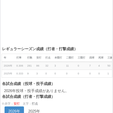
レギュラーシーズン成績（打者・打撃成績）
年
打率
打数
安打
打点
本塁打
二塁打
三塁打
四球
死球
三振
2026年
0.306
281
86
32
3
11
0
7
4
50
2025年
0.333
9
3
0
0
0
0
0
0
1
各試合成績（投球・投手成績）
2026年投球・投手成績がありません。
各試合成績（打者・打撃成績）
※赤字：
安打
太字：
打点
2026年
2025年