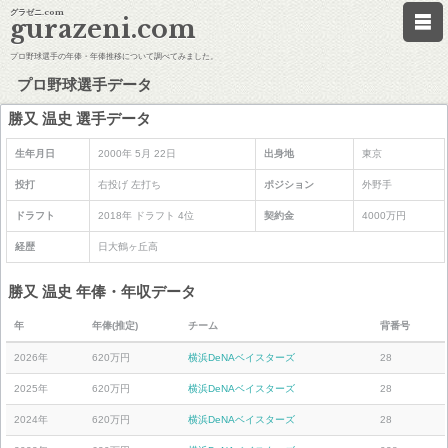
グラゼニ.com
gurazeni.com
プロ野球選手の年俸・年俸推移について調べてみました。
プロ野球選手データ
勝又 温史 選手データ
生年月日
2000年 5月 22日
出身地
東京
投打
右投げ 左打ち
ポジション
外野手
ドラフト
2018年 ドラフト 4位
契約金
4000万円
経歴
日大鶴ヶ丘高
勝又 温史 年俸・年収データ
年
年俸(推定)
チーム
背番号
2026年
620万円
横浜DeNAベイスターズ
28
2025年
620万円
横浜DeNAベイスターズ
28
2024年
620万円
横浜DeNAベイスターズ
28