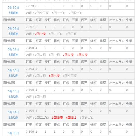
0.379
3
0
0
0
1
0
0
0
0
0
5月10日
対阪神
内容：2回空三振 5回一ゴロ 7回投ゴロ
日時対戦
打率
打席
安打
得点
打点
三振
四死
犠打
盗塁
ホームラン
失策
0.397
3
1
0
0
0
0
0
0
0
0
5月09日
対阪神
内容：
2回中安
5回二ゴロ 8回三直
日時対戦
打率
打席
安打
得点
打点
三振
四死
犠打
盗塁
ホームラン
失策
0.400
4
2
0
0
0
0
0
0
0
0
5月08日
対阪神
内容：2回左飛 4回中飛
7回左安
9回左安
日時対戦
打率
打席
安打
得点
打点
三振
四死
犠打
盗塁
ホームラン
失策
0.393
3
1
0
0
1
0
0
0
0
0
5月06日
対広島
内容：3回左飛
5回右安
8回空三振
日時対戦
打率
打席
安打
得点
打点
三振
四死
犠打
盗塁
ホームラン
失策
0.396
1
0
0
0
0
0
0
0
0
0
5月05日
対広島
内容：8回右飛
日時対戦
打率
打席
安打
得点
打点
三振
四死
犠打
盗塁
ホームラン
失策
0.404
4
2
2
4
0
0
0
0
0
0
5月04日
対広島
内容：
2回二ゴロ
3回左安
4回左２
6回遊ゴロ
日時対戦
打率
打席
安打
得点
打点
三振
四死
犠打
盗塁
ホームラン
失策
0.396
1
1
1
0
0
0
0
0
0
0
5月03日