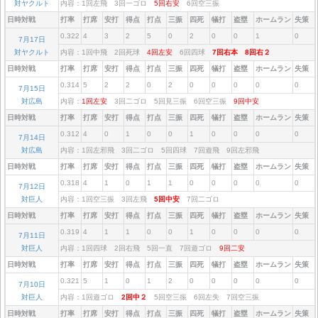
対ヤクルト
内容：1回左飛 3回一ゴロ
5回右安
6回空三振
日時対戦
打率
打席
安打
得点
打点
三振
四死
犠打
盗塁
ホームラン
失策
0.322
4
3
2
5
0
2
0
0
1
0
7月17日
対ヤクルト
内容：1回中飛 2回死球
4回左安
6回四球
7回右本
8回右２
日時対戦
打率
打席
安打
得点
打点
三振
四死
犠打
盗塁
ホームラン
失策
0.314
5
2
2
0
2
0
0
0
0
0
7月15日
対広島
内容：
1回左安
3回二ゴロ 5回見三振 6回空三振
9回中安
日時対戦
打率
打席
安打
得点
打点
三振
四死
犠打
盗塁
ホームラン
失策
0.312
4
0
1
0
0
1
0
0
0
0
7月14日
対広島
内容：1回左邪飛 3回二ゴロ 5回四球 7回遊飛 9回左邪飛
日時対戦
打率
打席
安打
得点
打点
三振
四死
犠打
盗塁
ホームラン
失策
0.318
4
1
0
1
1
0
0
0
0
0
7月12日
対巨人
内容：1回空三振 3回左飛
5回中安
7回二ゴロ
日時対戦
打率
打席
安打
得点
打点
三振
四死
犠打
盗塁
ホームラン
失策
0.319
4
1
1
0
0
1
0
0
0
0
7月11日
対巨人
内容：1回四球 2回右飛 5回一直 7回遊ゴロ
9回二安
日時対戦
打率
打席
安打
得点
打点
三振
四死
犠打
盗塁
ホームラン
失策
0.321
5
1
0
1
2
0
0
0
0
0
7月10日
対巨人
内容：1回遊ゴロ
2回中２
5回空三振 6回左失 7回空三振
日時対戦
打率
打席
安打
得点
打点
三振
四死
犠打
盗塁
ホームラン
失策