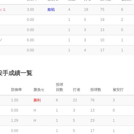
ィエ
3.00
敗戦
4
19
75
6
0.00
1
5
19
2
0.00
1
3
13
0
ノ
6.00
1
3
10
1
0.00
1
4
17
1
投手成績一覧
投球
防御率
勝負セ
回数
打者
投球数
被安打
1.50
勝利
6
22
76
3
0.00
H
1
3
13
0
1.29
H
1
5
23
1
0.00
1
5
17
1