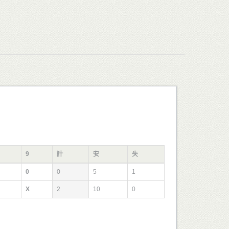
9
計
安
失
0
0
5
1
X
2
10
0