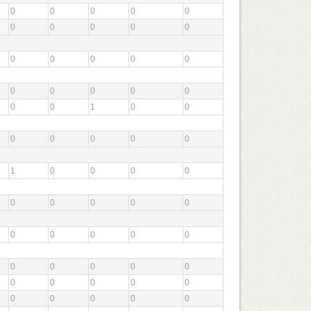
0
0
0
0
0
0
0
0
0
0
0
0
0
0
0
0
0
0
0
0
0
0
1
0
0
0
0
0
0
0
1
0
0
0
0
0
0
0
0
0
0
0
0
0
0
0
0
0
0
0
0
0
0
0
0
0
0
0
0
0