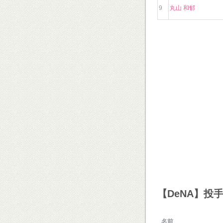
9
丸山 和郁
【DeNA】投
名前