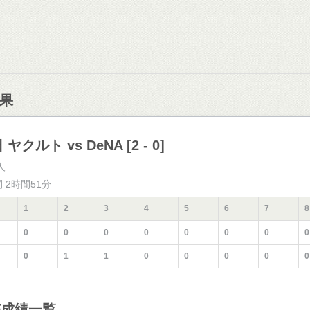
果
ヤクルト vs DeNA [2 - 0]
人
間 2時間51分
1
2
3
4
5
6
7
8
0
0
0
0
0
0
0
0
0
1
1
0
0
0
0
0
撃成績一覧