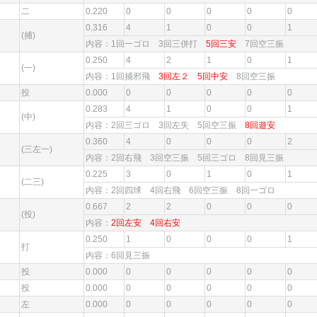
二
0.220
0
0
0
0
0
0.316
4
1
0
0
1
(捕)
内容：1回一ゴロ 3回三併打
5回三安
7回空三振
0.250
4
2
1
0
1
(一)
内容：1回捕邪飛
3回左２
5回中安
8回空三振
投
0.000
0
0
0
0
0
0.283
4
1
0
0
1
(中)
内容：2回三ゴロ 3回左失 5回空三振
8回遊安
0.360
4
0
0
0
2
(三左一)
内容：2回右飛 3回空三振 5回三ゴロ 8回見三振
0.225
3
0
1
0
1
(二三)
内容：2回四球 4回右飛 6回空三振 8回一ゴロ
0.667
2
2
0
0
0
(投)
内容：
2回左安
4回右安
0.250
1
0
0
0
1
打
内容：6回見三振
投
0.000
0
0
0
0
0
投
0.000
0
0
0
0
0
左
0.000
0
0
0
0
0