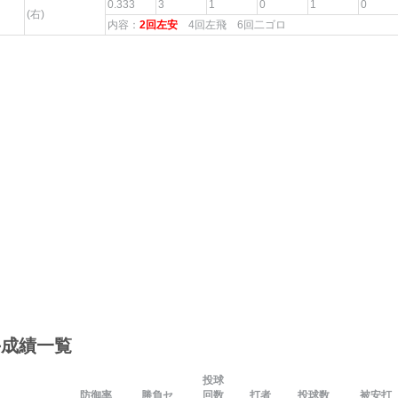
0.333
3
1
0
1
0
(右)
内容：
2回左安
4回左飛 6回二ゴロ
手成績一覧
投球
防御率
勝負セ
回数
打者
投球数
被安打