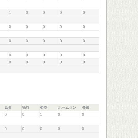
1
0
0
0
0
0
0
0
0
0
0
0
0
0
0
0
0
0
0
0
0
0
0
0
0
四死
犠打
盗塁
ホームラン
失策
0
0
1
0
0
0
0
0
0
0