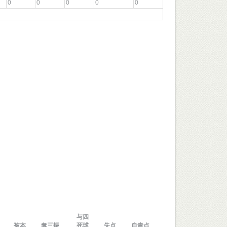
0
0
0
0
0
与四
被本
奪三振
死球
失点
自責点