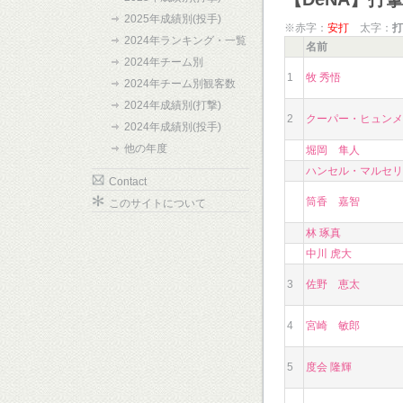
2025年成績別(投手)
※赤字：
安打
太字：
打
2024年ランキング・一覧
名前
2024年チーム別
1
牧 秀悟
2024年チーム別観客数
2024年成績別(打撃)
2
クーパー・ヒュンメ
2024年成績別(投手)
他の年度
堀岡 隼人
ハンセル・マルセリ
Contact
筒香 嘉智
このサイトについて
林 琢真
中川 虎大
3
佐野 恵太
4
宮崎 敏郎
5
度会 隆輝