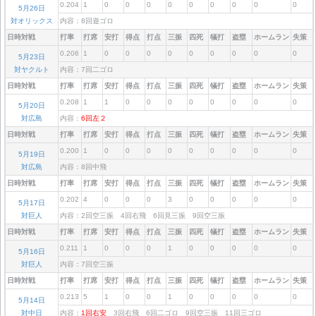
0.204
1
0
0
0
0
0
0
0
0
0
5月26日
対オリックス
内容：8回遊ゴロ
日時対戦
打率
打席
安打
得点
打点
三振
四死
犠打
盗塁
ホームラン
失策
0.206
1
0
0
0
0
0
0
0
0
0
5月23日
対ヤクルト
内容：7回二ゴロ
日時対戦
打率
打席
安打
得点
打点
三振
四死
犠打
盗塁
ホームラン
失策
0.208
1
1
0
0
0
0
0
0
0
0
5月20日
対広島
内容：
6回左２
日時対戦
打率
打席
安打
得点
打点
三振
四死
犠打
盗塁
ホームラン
失策
0.200
1
0
0
0
0
0
0
0
0
0
5月19日
対広島
内容：8回中飛
日時対戦
打率
打席
安打
得点
打点
三振
四死
犠打
盗塁
ホームラン
失策
0.202
4
0
0
0
3
0
0
0
0
0
5月17日
対巨人
内容：2回空三振 4回右飛 6回見三振 9回空三振
日時対戦
打率
打席
安打
得点
打点
三振
四死
犠打
盗塁
ホームラン
失策
0.211
1
0
0
0
1
0
0
0
0
0
5月16日
対巨人
内容：7回空三振
日時対戦
打率
打席
安打
得点
打点
三振
四死
犠打
盗塁
ホームラン
失策
0.213
5
1
0
0
1
0
0
0
0
0
5月14日
対中日
内容：
1回右安
3回右飛 6回二ゴロ 9回空三振 11回三ゴロ