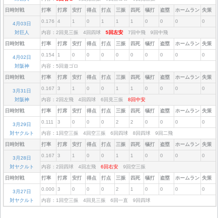
日時対戦
打率
打席
安打
得点
打点
三振
四死
犠打
盗塁
ホームラン
失策
0.176
4
1
0
1
1
1
0
0
0
0
4月03日
対巨人
内容：2回見三振 4回四球
5回左安
7回中飛 9回中飛
日時対戦
打率
打席
安打
得点
打点
三振
四死
犠打
盗塁
ホームラン
失策
0.154
1
0
0
0
0
0
0
0
0
0
4月02日
対阪神
内容：5回遊ゴロ
日時対戦
打率
打席
安打
得点
打点
三振
四死
犠打
盗塁
ホームラン
失策
0.167
3
1
0
0
1
1
0
0
0
0
3月31日
対阪神
内容：2回左飛 4回四球 6回見三振
8回中安
日時対戦
打率
打席
安打
得点
打点
三振
四死
犠打
盗塁
ホームラン
失策
0.111
3
0
0
0
2
2
0
0
0
0
3月29日
対ヤクルト
内容：1回空三振 4回空三振 6回四球 8回四球 9回二飛
日時対戦
打率
打席
安打
得点
打点
三振
四死
犠打
盗塁
ホームラン
失策
0.167
3
1
0
0
1
1
0
0
0
0
3月28日
対ヤクルト
内容：2回四球 4回左飛
6回右安
9回空三振
日時対戦
打率
打席
安打
得点
打点
三振
四死
犠打
盗塁
ホームラン
失策
0.000
3
0
0
0
2
1
0
0
0
0
3月27日
対ヤクルト
内容：1回空三振 4回見三振 6回一直 9回四球