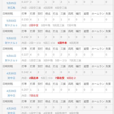
0.227
2
0
1
0
2
1
0
0
0
0
5月05日
対広島
内容：2回空三振 4回四球 6回空三振
日時対戦
打率
打席
安打
得点
打点
三振
四死
犠打
盗塁
ホームラン
失策
0.233
4
1
0
0
1
0
0
0
0
0
5月03日
対ヤクルト
内容：
2回中安
3回中飛 5回見三振 7回中飛
日時対戦
打率
打席
安打
得点
打点
三振
四死
犠打
盗塁
ホームラン
失策
0.232
3
1
2
3
0
1
0
0
1
0
5月02日
対ヤクルト
内容：2回一ゴロ 5回三ゴロ
6回中本
9回死球
日時対戦
打率
打席
安打
得点
打点
三振
四死
犠打
盗塁
ホームラン
失策
0.227
4
0
0
0
2
0
0
0
0
0
5月01日
対ヤクルト
内容：1回空三振 3回中飛 5回一ゴロ 7回見三振
日時対戦
打率
打席
安打
得点
打点
三振
四死
犠打
盗塁
ホームラン
失策
0.242
4
3
2
3
0
0
0
0
1
0
4月30日
対中日
内容：
2回左本
5回三ゴロ
7回右安
9回右２
日時対戦
打率
打席
安打
得点
打点
三振
四死
犠打
盗塁
ホームラン
失策
0.207
1
1
0
0
0
0
0
0
0
0
4月29日
対中日
内容：
7回右安
日時対戦
打率
打席
安打
得点
打点
三振
四死
犠打
盗塁
ホームラン
失策
0.193
4
0
0
0
1
0
0
0
0
0
4月28日
対中日
内容：1回空三振 4回遊直 6回投併打 9回中飛