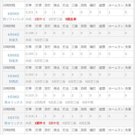
日時対戦
打率
打席
安打
得点
打点
三振
四死
犠打
盗塁
ホームラン
失策
0.211
3
2
1
2
1
0
0
0
1
0
6月05日
対ソフトバンク
内容：
2回中２
3回空三振
5回左本
日時対戦
打率
打席
安打
得点
打点
三振
四死
犠打
盗塁
ホームラン
失策
0.198
1
0
0
0
1
0
0
0
0
0
6月04日
対楽天
内容：5回空三振
日時対戦
打率
打席
安打
得点
打点
三振
四死
犠打
盗塁
ホームラン
失策
0.200
1
0
0
0
1
0
0
0
0
0
6月03日
対楽天
内容：8回空三振
日時対戦
打率
打席
安打
得点
打点
三振
四死
犠打
盗塁
ホームラン
失策
0.202
4
0
0
0
4
0
0
0
0
1
5月30日
対西武
内容：1回空三振 3回空三振 6回空三振 8回空三振
日時対戦
打率
打席
安打
得点
打点
三振
四死
犠打
盗塁
ホームラン
失策
0.210
3
0
0
0
2
1
0
0
0
0
5月28日
対オリックス
内容：2回死球 5回見三振 6回空三振 8回中飛
日時対戦
打率
打席
安打
得点
打点
三振
四死
犠打
盗塁
ホームラン
失策
0.216
4
2
0
1
1
0
0
0
0
0
5月27日
対オリックス
内容：
1回中２
3回中安
5回空三振 8回左飛
日時対戦
打率
打席
安打
得点
打点
三振
四死
犠打
盗塁
ホームラン
失策