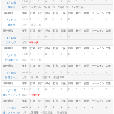
0.206
4
0
0
0
2
0
0
0
0
0
6月23日
対中日
内容：2回空三振 5回遊ゴロ 6回遊ゴロ 8回空三振
日時対戦
打率
打席
安打
得点
打点
三振
四死
犠打
盗塁
ホームラン
失策
0.213
1
0
0
0
1
0
0
0
0
0
6月21日
対阪神
内容：7回空三振
日時対戦
打率
打席
安打
得点
打点
三振
四死
犠打
盗塁
ホームラン
失策
0.215
1
1
0
0
0
0
0
0
0
0
6月13日
対ロッテ
内容：
9回一安
日時対戦
打率
打席
安打
得点
打点
三振
四死
犠打
盗塁
ホームラン
失策
0.208
1
0
0
0
1
0
0
0
0
0
6月11日
対日本ハム
内容：7回見三振
日時対戦
打率
打席
安打
得点
打点
三振
四死
犠打
盗塁
ホームラン
失策
0.210
2
0
1
0
0
1
0
0
0
0
6月10日
対日本ハム
内容：2回二飛 5回四球 7回捕邪飛
日時対戦
打率
打席
安打
得点
打点
三振
四死
犠打
盗塁
ホームラン
失策
0.214
1
1
0
0
0
0
0
0
0
0
6月07日
対ソフトバンク
内容：
10回右安
日時対戦
打率
打席
安打
得点
打点
三振
四死
犠打
盗塁
ホームラン
失策
0.207
2
0
0
1
1
1
0
0
0
0
6月06日
対ソフトバンク
内容：
1回四球
4回見三振 7回捕邪飛