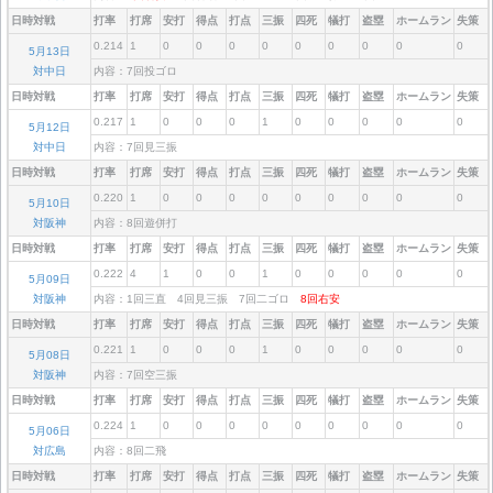
日時対戦
打率
打席
安打
得点
打点
三振
四死
犠打
盗塁
ホームラン
失策
0.214
1
0
0
0
0
0
0
0
0
0
5月13日
対中日
内容：7回投ゴロ
日時対戦
打率
打席
安打
得点
打点
三振
四死
犠打
盗塁
ホームラン
失策
0.217
1
0
0
0
1
0
0
0
0
0
5月12日
対中日
内容：7回見三振
日時対戦
打率
打席
安打
得点
打点
三振
四死
犠打
盗塁
ホームラン
失策
0.220
1
0
0
0
0
0
0
0
0
0
5月10日
対阪神
内容：8回遊併打
日時対戦
打率
打席
安打
得点
打点
三振
四死
犠打
盗塁
ホームラン
失策
0.222
4
1
0
0
1
0
0
0
0
0
5月09日
対阪神
内容：1回三直 4回見三振 7回二ゴロ
8回右安
日時対戦
打率
打席
安打
得点
打点
三振
四死
犠打
盗塁
ホームラン
失策
0.221
1
0
0
0
1
0
0
0
0
0
5月08日
対阪神
内容：7回空三振
日時対戦
打率
打席
安打
得点
打点
三振
四死
犠打
盗塁
ホームラン
失策
0.224
1
0
0
0
0
0
0
0
0
0
5月06日
対広島
内容：8回二飛
日時対戦
打率
打席
安打
得点
打点
三振
四死
犠打
盗塁
ホームラン
失策