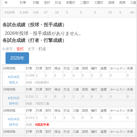
年
打率
打数
安打
打点
本塁打
二塁打
三塁打
四球
死球
三振
2026年
0.209
129
27
18
5
5
0
15
3
49
各試合成績（投球・投手成績）
2026年投球・投手成績がありません。
各試合成績（打者・打撃成績）
※赤字：
安打
太字：
打点
2026年
日時対戦
打率
打席
安打
得点
打点
三振
四死
犠打
盗塁
ホームラン
失策
0.209
1
0
0
0
0
0
0
0
0
0
6月28日
対巨人
内容：6回遊併打
日時対戦
打率
打席
安打
得点
打点
三振
四死
犠打
盗塁
ホームラン
失策
0.211
1
0
0
0
1
0
0
0
0
0
6月25日
対中日
内容：7回空三振
日時対戦
打率
打席
安打
得点
打点
三振
四死
犠打
盗塁
ホームラン
失策
0.213
1
1
1
1
0
0
0
0
1
0
6月24日
対中日
内容：
9回左中本
日時対戦
打率
打席
安打
得点
打点
三振
四死
犠打
盗塁
ホームラン
失策