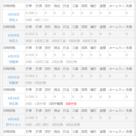
日時対戦
打率
打席
安打
得点
打点
三振
四死
犠打
盗塁
ホームラン
失策
0.208
1
0
0
0
0
0
0
0
0
0
4月26日
対巨人
内容：8回二ゴロ
日時対戦
打率
打席
安打
得点
打点
三振
四死
犠打
盗塁
ホームラン
失策
0.212
4
0
0
0
3
0
0
0
0
0
4月25日
対巨人
内容：2回見三振 3回空三振 5回右飛 8回空三振
日時対戦
打率
打席
安打
得点
打点
三振
四死
犠打
盗塁
ホームラン
失策
0.229
3
0
0
0
1
0
0
0
0
0
4月22日
対阪神
内容：1回空三振 2回左飛 5回左飛
日時対戦
打率
打席
安打
得点
打点
三振
四死
犠打
盗塁
ホームラン
失策
0.244
1
0
0
0
0
0
0
0
0
0
4月21日
対阪神
内容：5回右飛
日時対戦
打率
打席
安打
得点
打点
三振
四死
犠打
盗塁
ホームラン
失策
0.250
2
1
0
1
0
0
0
0
0
0
4月19日
対広島
内容：1回中飛
3回中犠飛
6回中安
日時対戦
打率
打席
安打
得点
打点
三振
四死
犠打
盗塁
ホームラン
失策
0.238
3
0
0
0
0
0
0
0
0
1
4月16日
対ヤクルト
内容：1回二併打 3回右飛 6回左邪飛
日時対戦
打率
打席
安打
得点
打点
三振
四死
犠打
盗塁
ホームラン
失策