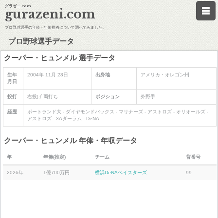
グラゼニ.com
gurazeni.com
プロ野球選手の年俸・年俸推移について調べてみました。
プロ野球選手データ
クーパー・ヒュンメル 選手データ
生年
2004年 11月 28日
出身地
アメリカ・オレゴン州
月日
投打
右投げ 両打ち
ポジション
外野手
経歴
ポートランド大 - ダイヤモンドバックス - マリナーズ - アストロズ - オリオールズ -
アストロズ - 3Aダーラム - DeNA
クーパー・ヒュンメル 年俸・年収データ
年
年俸(推定)
チーム
背番号
2026年
1億700万円
横浜DeNAベイスターズ
99