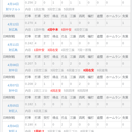
0.256
2
0
1
0
1
1
0
0
0
0
4月14日
対ヤクルト
内容：1回左飛 3回空三振 5回四球
日時対戦
打率
打席
安打
得点
打点
三振
四死
犠打
盗塁
ホームラン
失策
0.270
4
2
1
1
1
0
0
0
1
1
4月12日
対広島
内容：1回中飛
4回中本
6回中安
8回空三振
日時対戦
打率
打席
安打
得点
打点
三振
四死
犠打
盗塁
ホームラン
失策
0.242
4
2
1
0
1
0
0
0
0
0
4月11日
対広島
内容：
1回中安
3回右安
4回空三振 7回一邪飛
日時対戦
打率
打席
安打
得点
打点
三振
四死
犠打
盗塁
ホームラン
失策
0.207
5
1
0
2
2
0
0
0
0
0
4月08日
対中日
内容：2回空三振 3回空三振 6回遊ゴロ
8回右安
9回遊飛
日時対戦
打率
打席
安打
得点
打点
三振
四死
犠打
盗塁
ホームラン
失策
0.208
2
1
1
0
0
2
0
0
0
0
4月07日
対中日
内容：2回三ゴロ
4回左安
5回四球 8回四球
日時対戦
打率
打席
安打
得点
打点
三振
四死
犠打
盗塁
ホームラン
失策
0.182
1
0
0
0
1
0
0
0
0
0
4月05日
対巨人
内容：8回見三振
日時対戦
打率
打席
安打
得点
打点
三振
四死
犠打
盗塁
ホームラン
失策
0.190
4
1
0
2
2
0
0
0
0
0
4月04日
対巨人
内容：
1回右２
3回見三振 6回三ゴロ 8回見三振