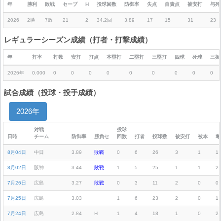
年
勝利
敗戦
セーブ
H
投球回数
防御率
失点
自責点
被安打
与死
2026
2勝
7敗
21
2
34.2回
3.89
17
15
31
23
レギュラーシーズン成績（打者・打撃成績）
年
打率
打数
安打
打点
本塁打
二塁打
三塁打
四球
死球
三振
2026年
0.000
0
0
0
0
0
0
0
0
0
試合成績（投球・投手成績）
2026年
対戦
投球
日時
チーム
防御率
勝負セ
回数
打者
投球数
被安打
被本
奪
8月04日
中日
3.89
敗戦
0
6
26
3
1
1
8月02日
阪神
3.44
敗戦
1
5
25
1
1
2
7月26日
広島
3.27
敗戦
0
3
11
2
0
0
7月25日
広島
3.03
1
6
23
2
0
1
7月24日
広島
2.84
H
1
4
18
1
0
2