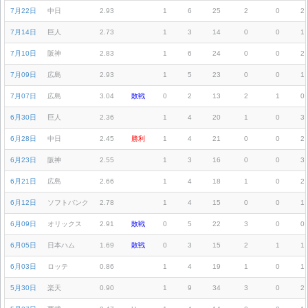
7月22日
中日
2.93
1
6
25
2
0
2
7月14日
巨人
2.73
1
3
14
0
0
1
7月10日
阪神
2.83
1
6
24
0
0
2
7月09日
広島
2.93
1
5
23
0
0
1
7月07日
広島
3.04
敗戦
0
2
13
2
1
0
6月30日
巨人
2.36
1
4
20
1
0
3
6月28日
中日
2.45
勝利
1
4
21
0
0
2
6月23日
阪神
2.55
1
3
16
0
0
3
6月21日
広島
2.66
1
4
18
1
0
2
6月12日
ソフトバンク
2.78
1
4
15
0
0
1
6月09日
オリックス
2.91
敗戦
0
5
22
3
0
0
6月05日
日本ハム
1.69
敗戦
0
3
15
2
1
1
6月03日
ロッテ
0.86
1
4
19
1
0
1
5月30日
楽天
0.90
1
9
34
3
0
2