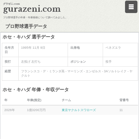
グラゼニ.com
gurazeni.com
プロ野球選手の年俸・年俸推移について調べてみました。
プロ野球選手データ
ホセ・キハダ 選手データ
生年月
1995年 11月 9日
出身地
ベネズエラ
日
投打
左投げ 左打ち
ポジション
投手
経歴
フランシスコ・デ・ミランダ高 - マーリンズ - エンゼルス - 3Aソルトレイク - ヤ
クルト
ホセ・キハダ 年俸・年収データ
年
年俸(推定)
チーム
背番号
2026年
1億3200万円
東京ヤクルトスワローズ
11