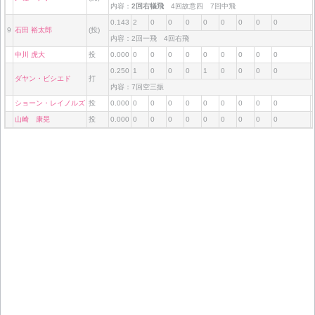
内容：
2回右犠飛
4回故意四 7回中飛
0.143
2
0
0
0
0
0
0
0
0
9
石田 裕太郎
(投)
内容：2回一飛 4回右飛
中川 虎大
投
0.000
0
0
0
0
0
0
0
0
0
0.250
1
0
0
0
1
0
0
0
0
ダヤン・ビシエド
打
内容：7回空三振
ショーン・レイノルズ
投
0.000
0
0
0
0
0
0
0
0
0
山崎 康晃
投
0.000
0
0
0
0
0
0
0
0
0