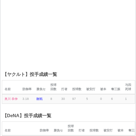
【ヤクルト】投手成績一覧
投球
与四
名前
防御率
勝負セ
回数
打者
投球数
被安打
被本
奪三振
死球
奥川 恭伸
3.18
敗戦
8
30
97
5
0
6
1
【DeNA】投手成績一覧
投球
名前
防御率
勝負セ
回数
打者
投球数
被安打
被本
奪三