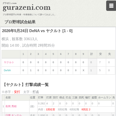
グラゼニ.com
gurazeni.com
プロ野球選手の年俸・年俸推移について調べてみました。
プロ野球試合結果
2026年5月24日 DeNA vs ヤクルト [1 - 0]
横浜 , 観客数 33613人
開始 14:00 , 試合時間 2時間35分
1
2
3
4
5
6
7
8
9
計
安
失
ヤクルト
0
0
0
0
0
0
0
0
0
0
7
0
DeNA
0
1
0
0
0
0
0
0
X
1
5
0
【ヤクルト】打撃成績一覧
※赤字：
安打
太字：
打点
名前
位置
打率
打席
安打
得点
打点
三振
四死
犠打
盗塁
ホームラン
失
0.282
4
2
0
0
0
0
0
0
0
0
1
長岡 秀樹
(遊)
内容：
1回右安
3回右飛 6回右飛
8回左２
日隈 モンテル
走右
1.000
0
0
0
0
0
0
0
0
0
0