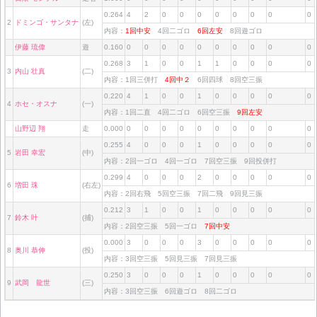
0.264
4
2
0
0
0
0
0
0
0
0
2
ドミンゴ・サンタナ
(左)
内容：
1回中安
4回二ゴロ
6回左安
8回遊ゴロ
伊藤 琉偉
遊
0.160
0
0
0
0
0
0
0
0
0
0
0.268
3
1
0
0
1
1
0
0
0
0
3
内山 壮真
(二)
内容：1回三併打
4回中２
6回四球 8回空三振
0.220
4
1
0
0
1
0
0
0
0
0
4
ホセ・オスナ
(一)
内容：1回二直 4回二ゴロ 6回空三振
9回左安
山野辺 翔
走
0.000
0
0
0
0
0
0
0
0
0
0
0.255
4
0
0
0
1
0
0
0
0
0
5
岩田 幸宏
(中)
内容：2回一ゴロ 4回一ゴロ 7回空三振 9回投併打
0.299
4
0
0
0
2
0
0
0
0
0
6
増田 珠
(右左)
内容：2回右飛 5回空三振 7回二飛 9回見三振
0.212
3
1
0
0
1
0
0
0
0
0
7
鈴木 叶
(捕)
内容：2回空三振 5回一ゴロ
7回中安
0.000
3
0
0
0
3
0
0
0
0
0
8
奥川 恭伸
(投)
内容：3回空三振 5回見三振 7回見三振
0.250
3
0
0
0
1
0
0
0
0
0
9
武岡 龍世
(三)
内容：3回空三振 6回遊ゴロ 8回二ゴロ