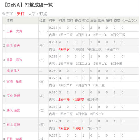
【DeNA】打撃成績一覧
※赤字：
安打
太字：
打点
名前
位置
打率
打席
安打
得点
打点
三振
四死
犠打
盗塁
ホームラン
0.238
4
0
0
0
2
0
0
0
0
1
三森 大貴
(二一)
内容：1回空三振 3回投ゴロ 5回一ゴロ 8回空三振
0.234
4
1
0
0
1
0
0
1
0
2
蝦名 達夫
(中)
内容：
1回中安
3回右飛 5回空三振 8回遊ゴロ
0.232
4
0
0
0
1
0
0
0
0
3
筒香 嘉智
(一)
内容：1回空三振 3回二ゴロ 5回三ゴロ 8回中飛
成瀬 脩人
二
0.250
0
0
0
0
0
0
0
0
0
0.275
3
0
0
0
0
0
0
0
0
4
宮崎 敏郎
(三)
内容：1回投ゴロ 4回遊ゴロ 6回二直
0.316
3
2
1
0
0
0
0
1
0
5
度会 隆輝
(右)
内容：
2回中安
4回遊安
6回中飛
0.362
3
0
0
0
1
0
0
0
0
6
勝又 温史
(左)
内容：2回空三振 4回中飛 6回投ゴロ
0.167
3
2
0
0
0
0
0
1
0
7
石上 泰輝
(遊)
内容：
2回左安
4回右２
7回一ゴロ
0.267
1
0
0
1
0
1
0
0
0
8
戸柱 恭孝
(捕)