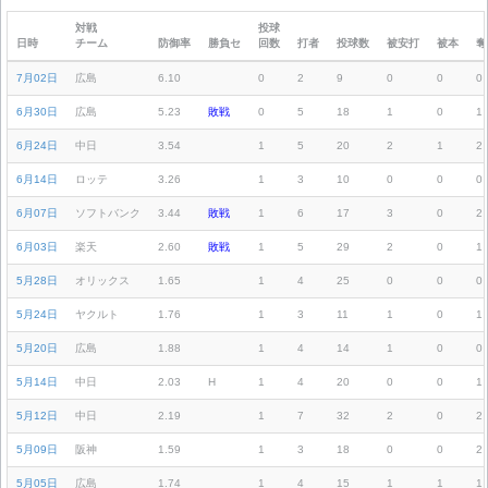
対戦
投球
日時
チーム
防御率
勝負セ
回数
打者
投球数
被安打
被本
奪
7月02日
広島
6.10
0
2
9
0
0
0
6月30日
広島
5.23
敗戦
0
5
18
1
0
1
6月24日
中日
3.54
1
5
20
2
1
2
6月14日
ロッテ
3.26
1
3
10
0
0
0
6月07日
ソフトバンク
3.44
敗戦
1
6
17
3
0
2
6月03日
楽天
2.60
敗戦
1
5
29
2
0
1
5月28日
オリックス
1.65
1
4
25
0
0
0
5月24日
ヤクルト
1.76
1
3
11
1
0
1
5月20日
広島
1.88
1
4
14
1
0
0
5月14日
中日
2.03
H
1
4
20
0
0
1
5月12日
中日
2.19
1
7
32
2
0
2
5月09日
阪神
1.59
1
3
18
0
0
2
5月05日
広島
1.74
1
4
15
1
1
1