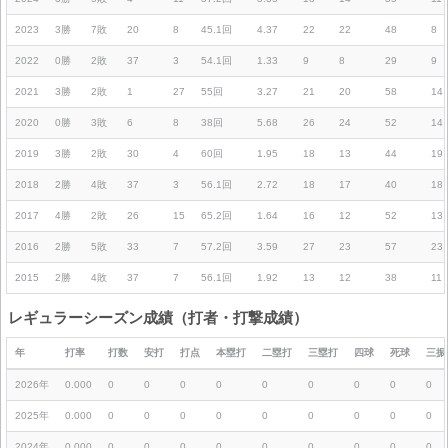
2023
3勝
7敗
20
8
45.1回
4.37
22
22
48
8
2022
0勝
2敗
37
3
54.1回
1.33
9
8
29
9
2021
3勝
2敗
1
27
55回
3.27
21
20
58
14
2020
0勝
3敗
6
8
38回
5.68
26
24
52
14
2019
3勝
2敗
30
4
60回
1.95
18
13
44
19
2018
2勝
4敗
37
3
56.1回
2.72
18
17
40
18
2017
4勝
2敗
26
15
65.2回
1.64
16
12
52
13
2016
2勝
5敗
33
7
57.2回
3.59
27
23
57
23
2015
2勝
4敗
37
7
56.1回
1.92
13
12
38
11
レギュラーシーズン成績（打者・打撃成績）
年
打率
打数
安打
打点
本塁打
二塁打
三塁打
四球
死球
三振
2026年
0.000
0
0
0
0
0
0
0
0
0
2025年
0.000
0
0
0
0
0
0
0
0
0
2024年
0.000
0
0
0
0
0
0
0
0
0