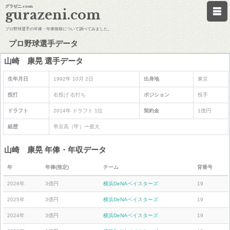
グラゼニ.com
gurazeni.com
プロ野球選手の年俸・年俸推移について調べてみました。
プロ野球選手データ
山崎 康晃 選手データ
生年月日
1992年 10月 2日
出身地
東京
投打
右投げ 右打ち
ポジション
投手
ドラフト
2014年 ドラフト 1位
契約金
1億円
経歴
帝京高（甲）ー亜大
山崎 康晃 年俸・年収データ
年
年俸(推定)
チーム
背番号
2026年
3億円
横浜DeNAベイスターズ
19
2025年
3億円
横浜DeNAベイスターズ
19
2024年
3億円
横浜DeNAベイスターズ
19