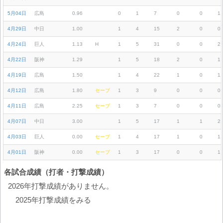
5月04日
広島
0.96
0
1
7
0
0
1
4月29日
中日
1.00
1
4
15
2
0
0
4月24日
巨人
1.13
H
1
5
31
0
0
2
4月22日
阪神
1.29
1
5
18
2
0
1
4月19日
広島
1.50
1
4
22
1
0
1
4月12日
広島
1.80
セーブ
1
3
9
0
0
0
4月11日
広島
2.25
セーブ
1
3
7
0
0
0
4月07日
中日
3.00
1
5
17
1
1
2
4月03日
巨人
0.00
セーブ
1
4
17
1
0
1
4月01日
阪神
0.00
セーブ
1
3
17
0
0
1
各試合成績（打者・打撃成績）
2026年打撃成績がありません。
2025年打撃成績をみる