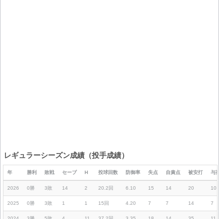
レギュラーシーズン成績（投手成績）
年
勝利
敗戦
セーブ
H
投球回数
防御率
失点
自責点
被安打
与
2026
0勝
3敗
14
2
20.2回
6.10
15
14
20
10
2025
0勝
3敗
1
1
15回
4.20
7
7
14
7
2024
3勝
5敗
4
11
37.2回
3.35
18
14
35
11